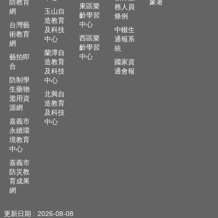
防教育
象署
東區樂
務人員
網
玉山自
齡學習
條例
造教育
中心
台灣藝
及科技
中輟生
術教育
西區樂
中心
通報系
網
齡學習
統
蘭潭自
中心
藝拍即
造教育
國家資
合
及科技
通會報
防制學
中心
生藥物
北興自
濫用資
造教育
源網
及科技
嘉義市
中心
永續環
境教育
中心
嘉義市
防災教
育成果
網
更新日期
2026-08-08