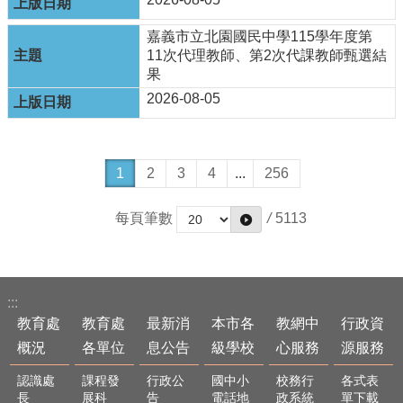
隱
私
嘉義市立北園國民中學115學年度第
權
11次代理教師、第2次代課教師甄選結
政
果
策
2026-08-05
網
站
安
1
2
3
4
...
256
全
政
策
每頁筆數
/
5113
:::
教育處
教育處
最新消
本市各
教網中
行政資
概況
各單位
息公告
級學校
心服務
源服務
認識處
課程發
行政公
國中小
校務行
各式表
長
展科
告
電話地
政系統
單下載