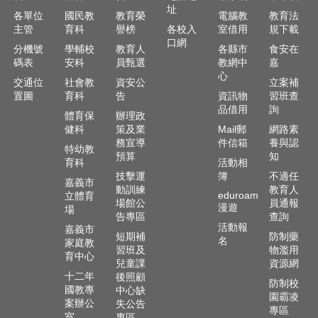
址
各單位
國民教
教育榮
電腦教
教育法
主管
育科
譽榜
各校入
室借用
規下載
口網
分機號
學輔校
教育人
各縣市
食安在
碼表
安科
員甄選
教網中
嘉
心
交通位
社會教
資安公
立案補
置圖
育科
告
資訊物
習班查
品借用
詢
體育保
辦理政
健科
策及業
Mail郵
網路素
務宣導
件信箱
養與認
特幼教
預算
知
育科
活動相
技擊運
簿
不適任
嘉義市
動訓練
教育人
eduroam
立體育
場館公
員通報
漫遊
場
告專區
查詢
活動報
嘉義市
短期補
防制藥
名
家庭教
習班及
物濫用
育中心
兒童課
資源網
十二年
後照顧
防制校
國教專
中心缺
園霸凌
案辦公
失公告
專區
室
專區