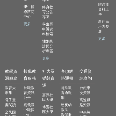
體適能
學生輔
終身教
資料上
導諮商
育公告
傳
中心
專區
新住民
更多...
學生再
培力發
申訴資
展
料檢索
更多...
性別統
計與分
析專區
更多...
教學資
技職教
社大及
各項網
交通資
源服務
育服務
樂齡資
路通報
訊查詢
源
教育大
技職教
特殊教
台鐵車
市集
育資訊
育通報
次資訊
嘉義社
公告
網
區大學
電子童
高速鐵
書閱讀
嘉義國
違反幼
路資訊
博愛社
中職探
教法、
區大學
全民國
中央氣
中心
教保服