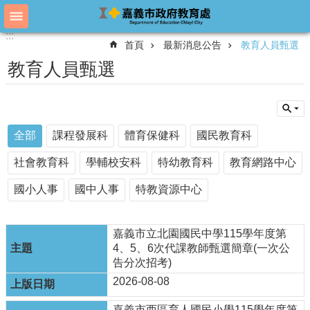
跳到主要內容區塊
:::
:::
進
首頁
最新消息公告
教育人員甄選
階
搜
教育人員甄選
尋
教
全部
課程發展科
體育保健科
國民教育科
育
處
社會教育科
學輔校安科
特幼教育科
教育網路中心
概
況
國小人事
國中人事
特教資源中心
教
育
嘉義市立北園國民中學115學年度第
處
4、5、6次代課教師甄選簡章(一次公
各
告分次招考)
單
2026-08-08
位
嘉義市西區育人國民小學115學年度第