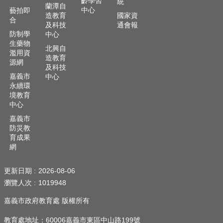
齡學習
統
蘭潭自
隱
中心
藝拍即
造教育
國家資
私
合
及科技
通會報
權
防制學
中心
政
生藥物
策
北興自
濫用資
造教育
源網
網
及科技
嘉義市
中心
站
永續環
安
境教育
全
中心
政
嘉義市
策
防災教
育成果
網
更新日期
2026-08-06
瀏覽人次
1019948
嘉義市政府教育處 版權所有
教育處地址：60006嘉義市東區中山路199號