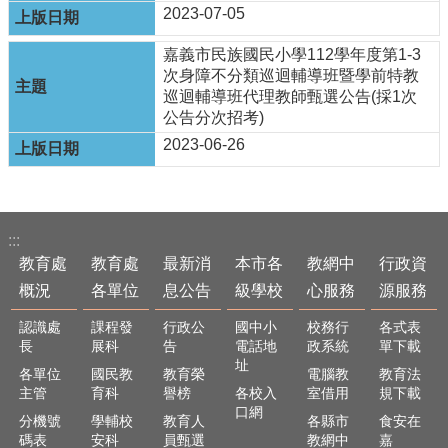
政
2023-07-05
資
源
嘉義市民族國民小學112學年度第1-3
服
次身障不分類巡迴輔導班暨學前特教
務
巡迴輔導班代理教師甄選公告(採1次
公告分次招考)
教
2023-06-26
學
資
源
服
務
:::
教育處
教育處
最新消
本市各
教網中
行政資
技
職
概況
各單位
息公告
級學校
心服務
源服務
教
認識處
課程發
行政公
國中小
校務行
各式表
育
長
展科
告
電話地
政系統
單下載
服
址
務
各單位
國民教
教育榮
電腦教
教育法
主管
育科
譽榜
各校入
室借用
規下載
社
口網
分機號
學輔校
教育人
各縣市
食安在
大
碼表
安科
員甄選
教網中
嘉