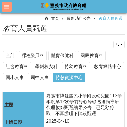
跳到主要內容區塊
:::
:::
進
首頁
最新消息公告
教育人員甄選
階
搜
教育人員甄選
尋
教
全部
課程發展科
體育保健科
國民教育科
育
處
社會教育科
學輔校安科
特幼教育科
教育網路中心
概
況
國小人事
國中人事
特教資源中心
教
育
嘉義市博愛國民小學附設幼兒園113學
處
年度第12次學前身心障礙巡迴輔導班
各
代理教師甄選結果公告，已足額錄
單
取，不再辦理下階段甄選
位
2025-04-10