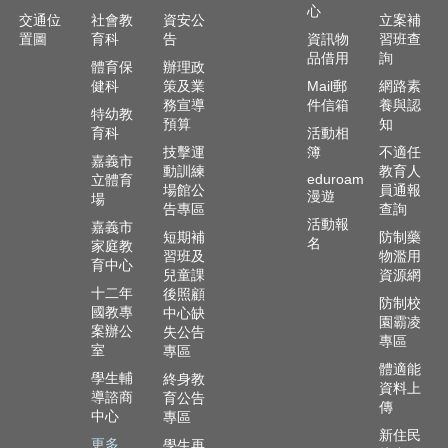
及
心
交通位
社會教
資安公
立案補
樂
置圖
育科
告
資訊物
習班查
齡
品借用
詢
體育保
辦理政
資
健科
策及業
Mail郵
網路素
源
務宣導
件信箱
養與認
特幼教
預算
知
各
育科
活動相
項
技擊運
簿
不適任
嘉義市
網
動訓練
教育人
eduroam
立體育
場館公
員通報
路
漫遊
場
告專區
查詢
通
活動報
嘉義市
報
短期補
防制藥
名
家庭教
習班及
物濫用
育中心
交
兒童課
資源網
通
十二年
後照顧
防制校
國教專
資
中心缺
園霸凌
案辦公
失公告
訊
專區
室
專區
查
體適能
詢
學生輔
終身教
資料上
導諮商
育公告
傳
中心
專區
回
新住民
首
更多...
學生再