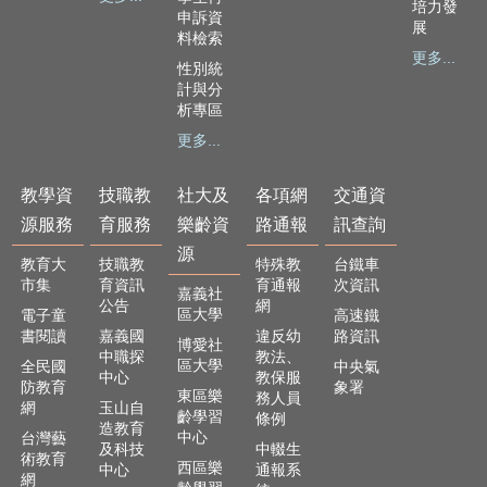
培力發
頁
申訴資
展
料檢索
嘉
更多...
性別統
義
計與分
市
析專區
政
更多...
府
網
教學資
技職教
社大及
各項網
交通資
站
源服務
育服務
樂齡資
路通報
訊查詢
導
源
覽
教育大
技職教
特殊教
台鐵車
市集
育資訊
育通報
次資訊
嘉義社
訂
公告
網
區大學
電子童
高速鐵
閱
書閱讀
嘉義國
違反幼
路資訊
RSS
博愛社
中職探
教法、
區大學
全民國
中央氣
中心
教保服
站
防教育
象署
東區樂
務人員
內
網
玉山自
齡學習
條例
造教育
搜
中心
台灣藝
及科技
中輟生
尋
術教育
西區樂
中心
通報系
網