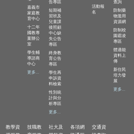
告專區
查詢
隱
活動報
嘉義市
私
短期補
防制藥
名
家庭教
習班及
物濫用
權
育中心
兒童課
資源網
政
十二年
後照顧
策
防制校
國教專
中心缺
園霸凌
案辦公
失公告
網
專區
室
專區
站
體適能
學生輔
終身教
安
資料上
導諮商
育公告
全
傳
中心
專區
政
新住民
策
更多...
學生再
培力發
申訴資
展
料檢索
更多...
性別統
計與分
析專區
更多...
教學資
技職教
社大及
各項網
交通資