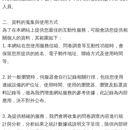
最
人員。
新
消
息
二、資料的蒐集與使用方式
公
為了在本網站上提供您最佳的互動性服務，可能會請您提供相
告
關個人的資料，其範圍如下：
本
1. 本網站在您使用服務信箱、問卷調查等互動性功能時，會
市
保留您所提供的姓名、電子郵件地址、聯絡方式及使用時間
各
級
等。
學
校
2. 於一般瀏覽時，伺服器會自行記錄相關行徑，包括您使用
教
連線設備的IP位址、使用時間、使用的瀏覽器、瀏覽及點選資
網
料記錄等，做為我們增進網站服務的參考依據，此記錄為內部
中
應用，決不對外公布。
心
服
務
3. 為提供精確的服務，我們會將收集的問卷調查內容進行統
計與分析，分析結果之統計數據或說明文字呈現，除供內部研
行