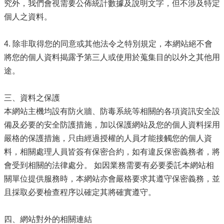
政
究外，我們會視需要公佈統計數據及說明文字，但不涉及特定
資
個人之資料。
源
服
4. 除非取得您的同意或其他法令之特別規定，本網站絕不會
務
將您的個人資料揭露予第三人或使用於蒐集目的以外之其他用
教
途。
學
資
源
三、資料之保護
服
本網站主機均設有防火牆、防毒系統等相關的各項資訊安全設
務
備及必要的安全防護措施，加以保護網站及您的個人資料採用
技
嚴格的保護措施，只由經過授權的人員才能接觸您的個人資
職
料，相關處理人員皆簽有保密合約，如有違反保密義務者，將
教
會受到相關的法律處分。 如因業務需要有必要委託本網站相
育
服
關單位提供服務時，本網站亦會嚴格要求其遵守保密義務，並
務
且採取必要檢查程序以確定其將確實遵守。
社
大
四、網站對外的相關連結