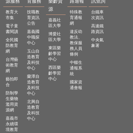
源服務
育服務
樂齡資
路通報
訊查詢
源
教育大
技職教
特殊教
台鐵車
市集
育資訊
育通報
次資訊
嘉義社
公告
網
區大學
電子童
高速鐵
書閱讀
嘉義國
違反幼
路資訊
博愛社
中職探
教法、
區大學
全民國
中央氣
中心
教保服
防教育
象署
東區樂
務人員
網
玉山自
齡學習
條例
造教育
中心
台灣藝
及科技
中輟生
術教育
西區樂
中心
通報系
網
齡學習
統
蘭潭自
中心
藝拍即
造教育
國家資
合
及科技
通會報
防制學
中心
生藥物
北興自
濫用資
造教育
源網
及科技
嘉義市
中心
永續環
境教育