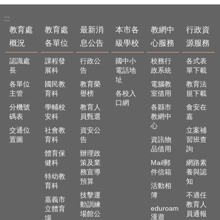
頁
:::
嘉
教育處
教育處
最新消
本市各
教網中
行政資
義
概況
各單位
息公告
級學校
心服務
源服務
市
政
認識處
課程發
行政公
國中小
校務行
各式表
府
長
展科
告
電話地
政系統
單下載
址
各單位
國民教
教育榮
電腦教
教育法
網
主管
育科
譽榜
各校入
室借用
規下載
站
口網
導
分機號
學輔校
教育人
各縣市
食安在
碼表
安科
員甄選
教網中
嘉
覽
心
交通位
社會教
資安公
立案補
訂
置圖
育科
告
資訊物
習班查
閱
品借用
詢
體育保
辦理政
RSS
健科
策及業
Mail郵
網路素
務宣導
件信箱
養與認
站
特幼教
預算
知
內
育科
活動相
搜
技擊運
簿
不適任
嘉義市
尋
動訓練
教育人
eduroam
立體育
場館公
員通報
漫遊
場