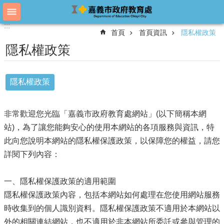
跳到主要內容區塊
:::
:::
進
首頁
首頁資訊
隱私權政策
階
搜
隱私權政策
尋
隱私權政策
教
育
非常歡迎您光臨「嘉義市政府教育處網站」(以下簡稱本網
處
概
站)，為了讓您能夠安心的使用本網站的各項服務與資訊，特
況
此向您說明本網站的隱私權保護政策，以保障您的權益，請您
教
詳閱下列內容：
育
處
一、隱私權保護政策的適用範圍
各
隱私權保護政策內容，包括本網站如何處理在您使用網站服務
單
位
時收集到的個人識別資料。隱私權保護政策不適用於本網站以
外的相關連結網站，也不適用於非本網站所委託或參與管理的