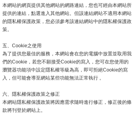
及
本網站的網頁提供其他網站的網路連結，您也可經由本網站所
樂
提供的連結，點選進入其他網站。但該連結網站不適用本網站
齡
資
的隱私權保護政策，您必須參考該連結網站中的隱私權保護政
源
策。
各
項
五、Cookie之使用
網
為了提供您最佳的服務，本網站會在您的電腦中放置並取用我
路
們的Cookie，若您不願接受Cookie的寫入，您可在您使用的
通
瀏覽器功能項中設定隱私權等級為高，即可拒絕Cookie的寫
報
入，但可能會導至網站某些功能無法正常執行 。
交
通
資
六、隱私權保護政策之修正
訊
本網站隱私權保護政策將因應需求隨時進行修正，修正後的條
查
款將刊登於網站上。
詢
回
首