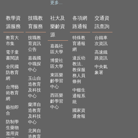
更多...
隱
私
權
教學資
技職教
社大及
各項網
交通資
政
源服務
育服務
樂齡資
路通報
訊查詢
策
源
教育大
技職教
特殊教
台鐵車
網
市集
育資訊
育通報
次資訊
嘉義社
站
公告
網
區大學
電子童
高速鐵
安
書閱讀
嘉義國
違反幼
路資訊
博愛社
全
中職探
教法、
區大學
全民國
中央氣
政
中心
教保服
防教育
象署
策
東區樂
務人員
網
玉山自
齡學習
條例
造教育
中心
台灣藝
及科技
中輟生
術教育
西區樂
中心
通報系
網
齡學習
統
蘭潭自
中心
藝拍即
造教育
國家資
合
及科技
通會報
防制學
中心
生藥物
北興自
濫用資
造教育