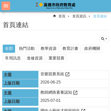
跳到主要內容區塊
:::
:::
進
首頁
首頁資訊
首頁連結
階
搜
首頁連結
尋
教
全部
熱門活動
教學資源
教育計畫
政府機關
育
處
常用訊息
進修資源
重要競賽
概
況
音樂競賽系統
教
育
2026-06-25
處
各
教師網路素養認知
單
2025-07-01
位
國中小藝術才能班招生