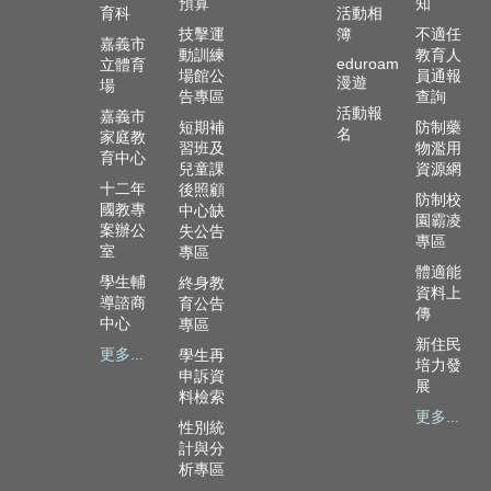
預算
知
育科
活動相
頁
技擊運
簿
不適任
嘉義市
動訓練
教育人
嘉
eduroam
立體育
場館公
員通報
義
漫遊
場
告專區
查詢
市
活動報
嘉義市
政
短期補
防制藥
名
家庭教
習班及
物濫用
府
育中心
兒童課
資源網
十二年
後照顧
網
防制校
國教專
中心缺
站
園霸凌
案辦公
失公告
導
專區
室
專區
覽
體適能
學生輔
終身教
資料上
訂
導諮商
育公告
傳
中心
專區
閱
新住民
RSS
更多...
學生再
培力發
申訴資
展
站
料檢索
內
更多...
性別統
搜
計與分
尋
析專區