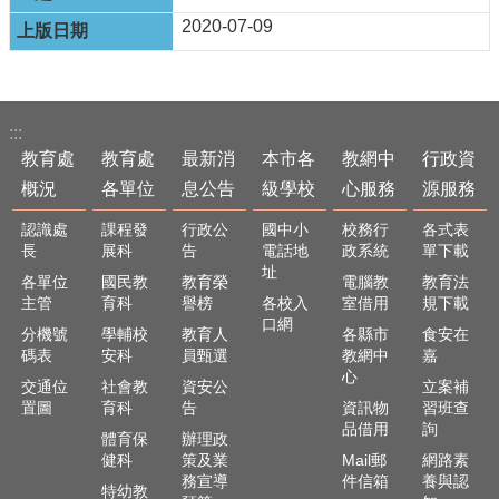
及
2020-07-09
樂
齡
資
源
:::
各
教育處
教育處
最新消
本市各
教網中
行政資
項
概況
各單位
息公告
級學校
心服務
源服務
網
路
認識處
課程發
行政公
國中小
校務行
各式表
通
長
展科
告
電話地
政系統
單下載
報
址
各單位
國民教
教育榮
電腦教
教育法
交
主管
育科
譽榜
各校入
室借用
規下載
口網
通
分機號
學輔校
教育人
各縣市
食安在
資
碼表
安科
員甄選
教網中
嘉
訊
心
交通位
社會教
資安公
立案補
查
置圖
育科
告
資訊物
習班查
詢
品借用
詢
體育保
辦理政
健科
策及業
Mail郵
網路素
回
務宣導
件信箱
養與認
特幼教
首