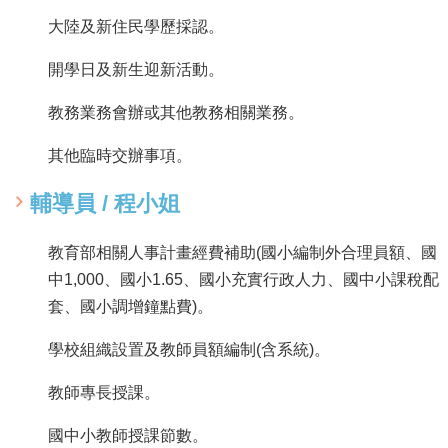
隱
大陸及新住民學歷採認。
私
權
開學日及新生迎新活動。
政
策
教務業務會辦或其他教務相關業務。
網
其他臨時交辦事項。
站
安
全
輔導員 / 程小姐
政
策
教育部相關人事計畫經費補助(國小編制外合理員額、國
中1,000、國小1.65、國小充實行政人力、國中小課稅配
套、國小調增鐘點費)。
學校組織設置及教師員額編制(含系統)。
教師專長授課。
國中小教師授課節數。