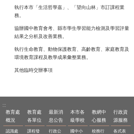
執行本市「生活哲學嘉」、「望向山林」市訂課程業
務。
協辦國中教育會考、縣市學生學習能力檢測及學習評量
結果之分析及改善業務。
執行生命教育、動物保護教育、高齡教育、家庭教育及
環境教育課程及教學成果彙整業務。
其他臨時交辦事項
:::
教育處
教育處
最新消
本市各
教網中
行政資
概況
各單位
息公告
級學校
心服務
源服務
認識處
課程發
行政公
國中小
校務行
各式表