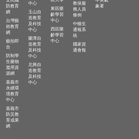
全民國
中央氣
中心
教保服
防教育
象署
東區樂
務人員
網
玉山自
齡學習
條例
造教育
中心
台灣藝
及科技
中輟生
術教育
西區樂
中心
通報系
網
齡學習
統
蘭潭自
中心
藝拍即
造教育
國家資
合
及科技
通會報
防制學
中心
生藥物
北興自
濫用資
造教育
源網
及科技
嘉義市
中心
永續環
境教育
中心
嘉義市
防災教
育成果
網