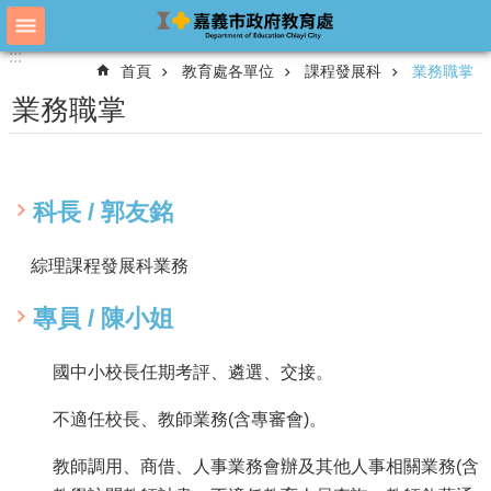
跳到主要內容區塊
:::
:::
進
首頁
教育處各單位
課程發展科
業務職掌
階
搜
業務職掌
尋
教
科長 / 郭友銘
育
處
綜理課程發展科業務
概
況
專員 / 陳小姐
教
育
國中小校長任期考評、遴選、交接。
處
各
不適任校長、教師業務(含專審會)。
單
位
教師調用、商借、人事業務會辦及其他人事相關業務(含