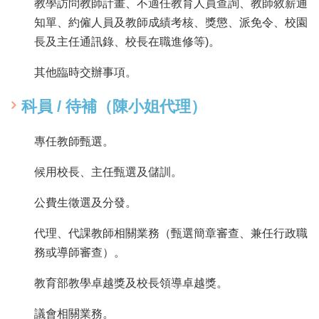
最
教學訪問教師計畫、不適任教育人員查詢、教師敘薪通
新
知單、約僱人員及教師成績考核、獎懲、派免令、校園
消
長及主任通訊錄、校長在職進修等)。
息
公
其他臨時交辦事項。
告
本
科員 / 待補（陳小姐代理）
市
各
專任教師甄選。
級
學
候用校長、主任甄選及儲訓。
校
公費生徵選及分發。
教
網
代理、代課教師相關業務（甄選簡章審查、兼任行政職
中
心
務或導師審查）。
服
務
教育部教學卓越獎及校長領導卓越獎。
行
議會相關業務。