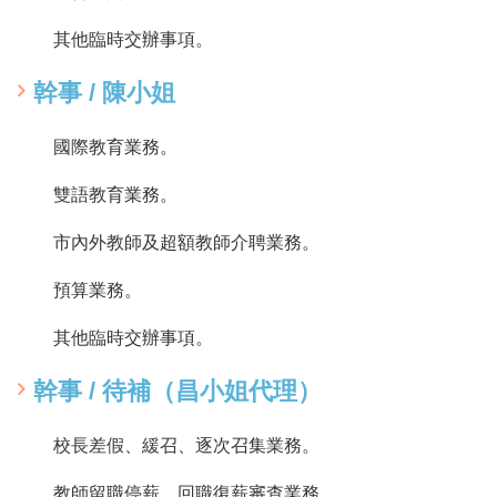
政
資
其他臨時交辦事項。
源
服
幹事 / 陳小姐
務
教
國際教育業務。
學
資
雙語教育業務。
源
服
市內外教師及超額教師介聘業務。
務
預算業務。
技
職
其他臨時交辦事項。
教
育
幹事 / 待補（昌小姐代理）
服
務
校長差假、緩召、逐次召集業務。
社
大
教師留職停薪、回職復薪審查業務。