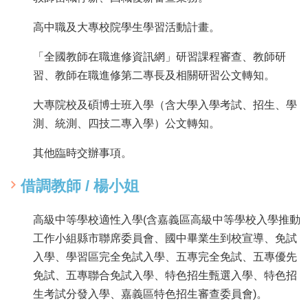
及
樂
高中職及大專校院學生學習活動計畫。
齡
資
「全國教師在職進修資訊網」研習課程審查、教師研
源
習、教師在職進修第二專長及相關研習公文轉知。
各
項
大專院校及碩博士班入學（含大學入學考試、招生、學
網
測、統測、四技二專入學）公文轉知。
路
通
其他臨時交辦事項。
報
借調教師 / 楊小姐
交
通
資
高級中等學校適性入學(含嘉義區高級中等學校入學推動
訊
工作小組縣市聯席委員會、國中畢業生到校宣導、免試
查
入學、學習區完全免試入學、五專完全免試、五專優先
詢
免試、五專聯合免試入學、特色招生甄選入學、特色招
回
生考試分發入學、嘉義區特色招生審查委員會)。
首