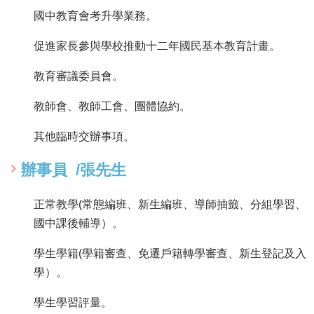
頁
國中教育會考升學業務。
嘉
促進家長參與學校推動十二年國民基本教育計畫。
義
市
教育審議委員會。
政
府
教師會、教師工會、團體協約。
網
其他臨時交辦事項。
站
導
覽
辦事員 /張先生
訂
正常教學(常態編班、新生編班、導師抽籤、分組學習、
閱
RSS
國中課後輔導）。
站
學生學籍(學籍審查、免遷戶籍轉學審查、新生登記及入
內
學）。
搜
尋
學生學習評量。