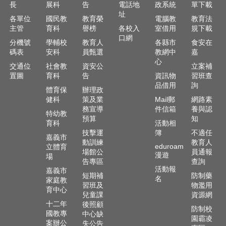
長
展科
告
電話地
政系統
單下載
址
各單位
國民教
教育榮
電腦教
教育法
主管
育科
譽榜
各校入
室借用
規下載
口網
分機號
學輔校
教育人
各縣市
食安在
碼表
安科
員甄選
教網中
嘉
心
交通位
社會教
資安公
立案補
置圖
育科
告
資訊物
習班查
品借用
詢
體育保
辦理政
健科
策及業
Mail郵
網路素
務宣導
件信箱
養與認
特幼教
預算
知
育科
活動相
技擊運
簿
不適任
嘉義市
動訓練
教育人
eduroam
立體育
場館公
員通報
漫遊
場
告專區
查詢
活動報
嘉義市
短期補
防制藥
名
家庭教
習班及
物濫用
育中心
兒童課
資源網
十二年
後照顧
防制校
國教專
中心缺
園霸凌
案辦公
失公告