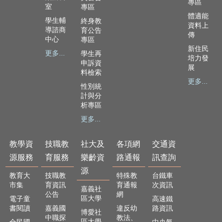
專區
室
專區
體適能
學生輔
終身教
資料上
導諮商
育公告
傳
中心
專區
新住民
更多...
學生再
培力發
申訴資
展
料檢索
更多...
性別統
計與分
析專區
更多...
教學資
技職教
社大及
各項網
交通資
源服務
育服務
樂齡資
路通報
訊查詢
源
教育大
技職教
特殊教
台鐵車
市集
育資訊
育通報
次資訊
嘉義社
公告
網
區大學
電子童
高速鐵
書閱讀
嘉義國
違反幼
路資訊
博愛社
中職探
教法、
區大學