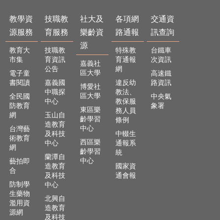
及
樂
教學資
技職教
社大及
各項網
交通資
齡
源服務
育服務
樂齡資
路通報
訊查詢
資
源
源
教育大
技職教
特殊教
台鐵車
市集
育資訊
育通報
次資訊
各
嘉義社
公告
網
區大學
項
電子童
高速鐵
書閱讀
嘉義國
違反幼
路資訊
網
博愛社
中職探
教法、
路
區大學
全民國
中央氣
中心
教保服
通
防教育
象署
東區樂
務人員
報
網
玉山自
齡學習
條例
造教育
中心
台灣藝
交
及科技
中輟生
術教育
西區樂
中心
通報系
通
網
齡學習
統
資
蘭潭自
中心
藝拍即
訊
造教育
國家資
合
查
及科技
通會報
防制學
詢
中心
生藥物
北興自
濫用資
回
造教育
源網
首
及科技