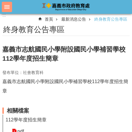
跳到主要內容區塊
:::
:::
進
首頁
最新消息公告
終身教育公告專區
階
搜
終身教育公告專區
尋
嘉義市志航國民小學附設國民小學補習學校
教
112學年度招生簡章
育
處
發布單位：社會教育科
概
況
嘉義市志航國民小學附設國民小學補習學校112學年度招生簡
教
章
育
處
各
相關檔案
單
112學年度招生簡章
位
pdf