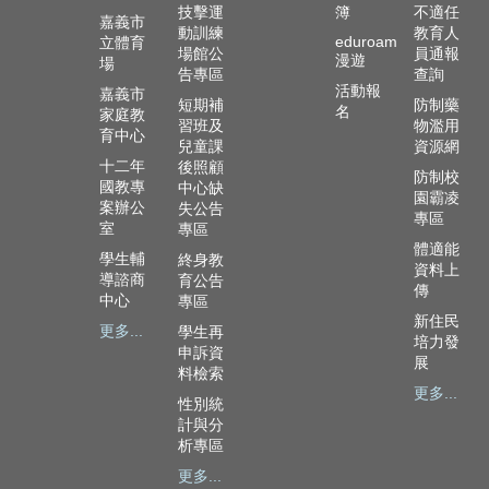
政
技擊運
簿
不適任
嘉義市
資
動訓練
教育人
eduroam
立體育
源
場館公
員通報
漫遊
場
服
告專區
查詢
活動報
嘉義市
務
短期補
防制藥
名
家庭教
習班及
物濫用
育中心
教
兒童課
資源網
學
十二年
後照顧
防制校
資
國教專
中心缺
園霸凌
源
案辦公
失公告
專區
室
服
專區
體適能
務
學生輔
終身教
資料上
導諮商
育公告
傳
技
中心
專區
職
新住民
更多...
學生再
教
培力發
申訴資
育
展
料檢索
服
更多...
性別統
務
計與分
析專區
社
大
更多...