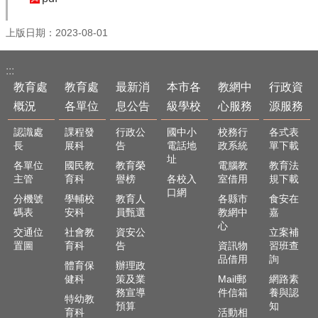
最
新
消
上版日期：2023-08-01
息
公
:::
告
教育處
教育處
最新消
本市各
教網中
行政資
本
概況
各單位
息公告
級學校
心服務
源服務
市
認識處
課程發
行政公
國中小
校務行
各式表
各
長
展科
告
電話地
政系統
單下載
級
址
學
各單位
國民教
教育榮
電腦教
教育法
校
主管
育科
譽榜
各校入
室借用
規下載
口網
分機號
學輔校
教育人
各縣市
食安在
教
碼表
安科
員甄選
教網中
嘉
網
心
交通位
社會教
資安公
立案補
中
置圖
育科
告
資訊物
習班查
心
品借用
詢
服
體育保
辦理政
務
健科
策及業
Mail郵
網路素
務宣導
件信箱
養與認
特幼教
行
預算
知
育科
活動相