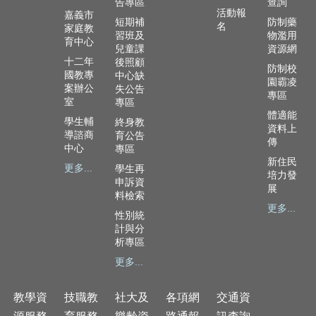
告專區
查詢
政
活動報
嘉義市
資
短期補
防制藥
名
家庭教
源
習班及
物濫用
育中心
服
兒童課
資源網
十二年
務
後照顧
防制校
國教專
中心缺
園霸凌
案辦公
教
失公告
專區
室
專區
學
體適能
資
學生輔
終身教
資料上
源
導諮商
育公告
傳
服
中心
專區
新住民
務
更多...
學生再
培力發
申訴資
展
技
料檢索
職
更多...
性別統
教
計與分
育
析專區
服
更多...
務
社
教學資
技職教
社大及
各項網
交通資
大