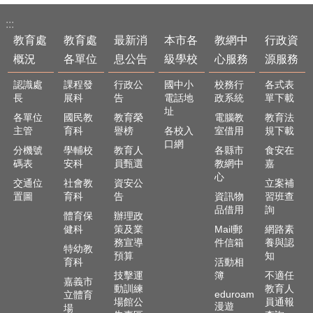
最
新
:::
消
教育處
教育處
最新消
本市各
教網中
行政資
息
概況
各單位
息公告
級學校
心服務
源服務
公
告
認識處
課程發
行政公
國中小
校務行
各式表
長
展科
告
電話地
政系統
單下載
本
址
市
各單位
國民教
教育榮
電腦教
教育法
各
主管
育科
譽榜
各校入
室借用
規下載
口網
級
分機號
學輔校
教育人
各縣市
食安在
學
碼表
安科
員甄選
教網中
嘉
校
心
交通位
社會教
資安公
立案補
置圖
育科
告
資訊物
習班查
教
品借用
詢
網
體育保
辦理政
健科
策及業
Mail郵
網路素
中
務宣導
件信箱
養與認
心
特幼教
預算
知
服
育科
活動相
務
技擊運
簿
不適任
嘉義市
動訓練
教育人
eduroam
立體育
行
場館公
員通報
漫遊
場