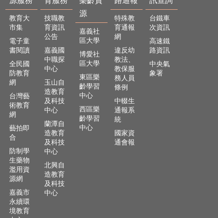
源服務
育服務
樂齡資
路通報
訊查詢
及
樂
源
教育大
技職教
特殊教
台鐵車
齡
市集
育資訊
育通報
次資訊
嘉義社
資
公告
網
區大學
電子童
高速鐵
源
書閱讀
嘉義國
違反幼
路資訊
博愛社
中職探
教法、
各
區大學
全民國
中央氣
中心
教保服
項
防教育
象署
東區樂
務人員
網
玉山自
網
齡學習
條例
造教育
路
中心
台灣藝
及科技
中輟生
通
術教育
西區樂
中心
通報系
報
網
齡學習
統
蘭潭自
中心
藝拍即
交
造教育
國家資
合
通
及科技
通會報
防制學
中心
資
生藥物
訊
北興自
濫用資
查
造教育
源網
詢
及科技
嘉義市
中心
永續環
回
境教育
首