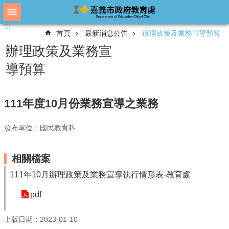
跳到主要內容區塊
:::
:::
進
首頁
最新消息公告
辦理政策及業務宣導預算
階
搜
辦理政策及業務宣
尋
導預算
教
111年度10月份業務宣導之業務
育
處
概
發布單位：國民教育科
況
教
相關檔案
育
111年10月辦理政策及業務宣導執行情形表-教育處
處
各
pdf
單
位
上版日期：2023-01-10