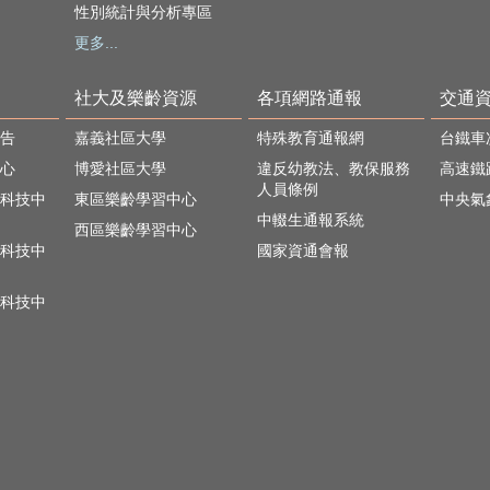
性別統計與分析專區
更多...
社大及樂齡資源
各項網路通報
交通
告
嘉義社區大學
特殊教育通報網
台鐵車
心
博愛社區大學
違反幼教法、教保服務
高速鐵
人員條例
科技中
東區樂齡學習中心
中央氣
中輟生通報系統
西區樂齡學習中心
科技中
國家資通會報
科技中