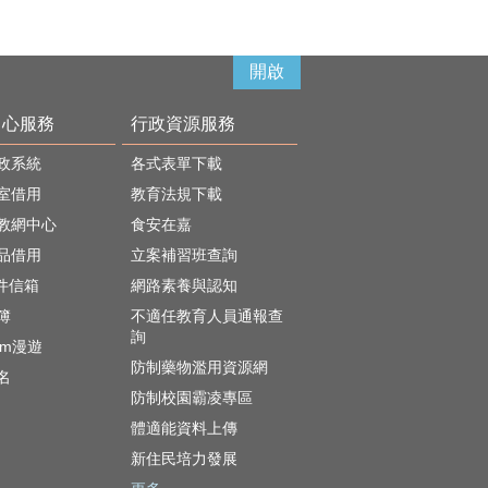
開啟
中心服務
行政資源服務
政系統
各式表單下載
室借用
教育法規下載
教網中心
食安在嘉
品借用
立案補習班查詢
郵件信箱
網路素養與認知
簿
不適任教育人員通報查
詢
oam漫遊
防制藥物濫用資源網
名
防制校園霸凌專區
體適能資料上傳
新住民培力發展