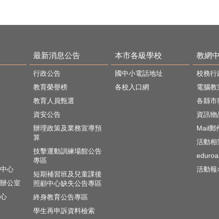
最新消息公告
本市各級學校
教網
行政公告
國中小電話地址
校務行
教育榮譽榜
各校入口網
電腦教
教育人員甄選
各縣市
資安公告
資訊物
辦理政策及業務宣導預
Mail
算
活動相
技擊運動訓練場館公告
edur
專區
中心
活動報
短期補習班及兒童課後
辦公室
照顧中心缺失公告專區
心
終身教育公告專區
學生再申訴資料檢索