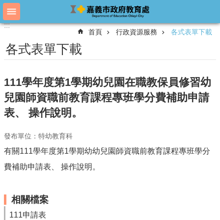
跳到主要內容區塊
:::
:::
進
首頁
行政資源服務
各式表單下載
階
搜
各式表單下載
尋
111學年度第1學期幼兒園在職教保員修習幼
教
兒園師資職前教育課程專班學分費補助申請
育
表、 操作說明。
處
概
況
發布單位：特幼教育科
有關111學年度第1學期幼幼兒園師資職前教育課程專班學分
教
育
費補助申請表、 操作說明。
處
各
單
相關檔案
位
111申請表