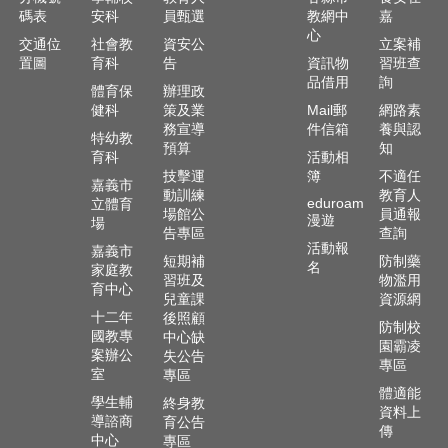
政
碼表
安科
員甄選
教網中
嘉
資
心
交通位
社會教
資安公
立案補
源
置圖
育科
告
資訊物
習班查
服
品借用
詢
務
體育保
辦理政
健科
策及業
Mail郵
網路素
教
務宣導
件信箱
養與認
特幼教
學
預算
知
育科
活動相
資
技擊運
簿
不適任
嘉義市
源
動訓練
教育人
eduroam
立體育
服
場館公
員通報
漫遊
場
務
告專區
查詢
活動報
嘉義市
短期補
防制藥
名
技
家庭教
習班及
物濫用
育中心
職
兒童課
資源網
教
十二年
後照顧
防制校
育
國教專
中心缺
園霸凌
服
案辦公
失公告
專區
務
室
專區
體適能
學生輔
終身教
社
資料上
導諮商
育公告
傳
大
中心
專區