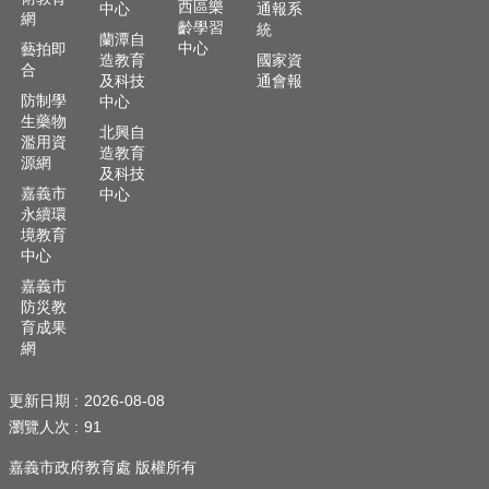
西區樂
中心
通報系
頁
網
齡學習
統
蘭潭自
中心
藝拍即
嘉
造教育
國家資
合
義
及科技
通會報
防制學
中心
市
生藥物
政
北興自
濫用資
府
造教育
源網
及科技
網
嘉義市
中心
站
永續環
境教育
導
中心
覽
嘉義市
訂
防災教
閱
育成果
RSS
網
站
更新日期
2026-08-08
內
瀏覽人次
91
搜
尋
嘉義市政府教育處 版權所有