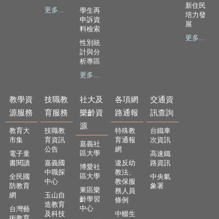
及
新住民
更多...
學生再
樂
培力發
申訴資
齡
展
料檢索
資
更多...
性別統
源
計與分
析專區
各
項
更多...
網
路
教學資
技職教
社大及
各項網
交通資
通
源服務
育服務
樂齡資
路通報
訊查詢
報
源
教育大
技職教
特殊教
台鐵車
交
市集
育資訊
育通報
次資訊
通
嘉義社
公告
網
資
區大學
電子童
高速鐵
書閱讀
嘉義國
違反幼
路資訊
訊
博愛社
中職探
教法、
查
區大學
全民國
中央氣
中心
教保服
詢
防教育
象署
東區樂
務人員
網
玉山自
齡學習
條例
造教育
回
中心
台灣藝
及科技
中輟生
首
術教育