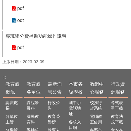
最
新
pdf
消
息
odt
公
告
專班學分費補助功能操作說明
本
pdf
市
各
級
上版日期：2023-02-09
學
校
:::
教育處
教育處
最新消
本市各
教網中
行政資
教
網
概況
各單位
息公告
級學校
心服務
源服務
中
心
認識處
課程發
行政公
國中小
校務行
各式表
長
展科
告
電話地
政系統
單下載
服
址
務
各單位
國民教
教育榮
電腦教
教育法
主管
育科
譽榜
各校入
室借用
規下載
行
口網
分機號
學輔校
教育人
各縣市
食安在