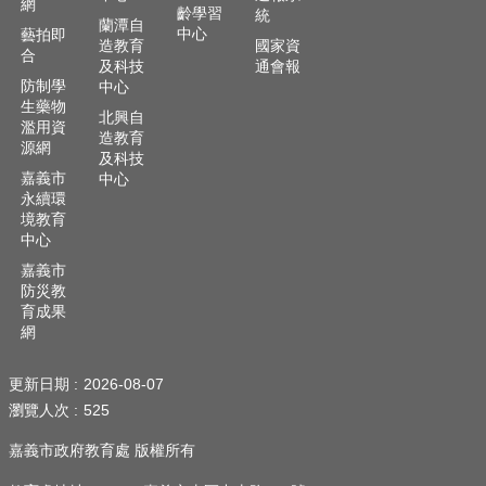
網
齡學習
隱
統
蘭潭自
中心
藝拍即
私
造教育
國家資
合
權
及科技
通會報
政
防制學
中心
策
生藥物
北興自
濫用資
造教育
網
源網
及科技
站
嘉義市
中心
安
永續環
全
境教育
政
中心
策
嘉義市
防災教
育成果
網
更新日期
2026-08-07
瀏覽人次
525
嘉義市政府教育處 版權所有