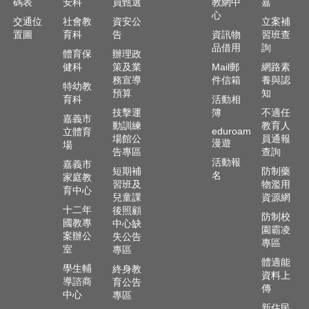
碼表
安科
員甄選
教網中
嘉
及
心
樂
交通位
社會教
資安公
立案補
齡
置圖
育科
告
資訊物
習班查
資
品借用
詢
體育保
辦理政
源
健科
策及業
Mail郵
網路素
務宣導
件信箱
養與認
特幼教
各
預算
知
育科
活動相
項
技擊運
簿
不適任
網
嘉義市
動訓練
教育人
eduroam
路
立體育
場館公
員通報
漫遊
場
通
告專區
查詢
報
活動報
嘉義市
短期補
防制藥
名
家庭教
習班及
物濫用
交
育中心
兒童課
資源網
通
十二年
後照顧
資
防制校
國教專
中心缺
園霸凌
訊
案辦公
失公告
專區
查
室
專區
詢
體適能
學生輔
終身教
資料上
導諮商
育公告
傳
回
中心
專區
首
新住民