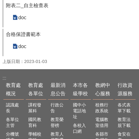
政
附表二_自主檢查表
資
源
doc
服
務
合格保證書範本
教
學
doc
資
源
上版日期：2023-01-03
服
務
:::
技
教育處
教育處
最新消
本市各
教網中
行政資
職
概況
各單位
息公告
級學校
心服務
源服務
教
育
認識處
課程發
行政公
國中小
校務行
各式表
服
長
展科
告
電話地
政系統
單下載
務
址
各單位
國民教
教育榮
電腦教
教育法
主管
育科
譽榜
各校入
室借用
規下載
社
口網
分機號
學輔校
教育人
各縣市
食安在
大