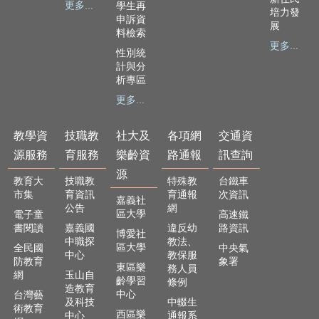
更多...
學生再
頁
培力發
申訴資
展
料檢索
嘉
更多...
義
性別統
計與分
市
析專區
政
府
更多...
網
教學資
技職教
社大及
各項網
交通資
站
導
源服務
育服務
樂齡資
路通報
訊查詢
覽
源
教育大
技職教
特殊教
台鐵車
市集
育資訊
育通報
次資訊
訂
嘉義社
公告
網
閱
區大學
電子童
高速鐵
RSS
書閱讀
嘉義國
違反幼
路資訊
博愛社
中職探
教法、
區大學
全民國
中央氣
站
中心
教保服
防教育
象署
內
東區樂
務人員
網
玉山自
齡學習
搜
條例
造教育
中心
台灣藝
尋
及科技
中輟生
術教育
西區樂
中心
通報系