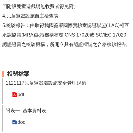
最
門附設兒童遊戲場無收費者得免附）
新
消
4.兒童遊戲設施自主檢查表。
息
5.檢驗報告：由取得我國簽署國際實驗室認證聯盟(ILAC)相互
公
告
承認協議(MRA)認證機構核發 CNS 17020或ISO/IEC 17020
本
認證證書之檢驗機構，所開立具有認證標誌之合格檢驗報告。
市
各
級
學
相關檔案
校
1121117兒童遊戲場設施安全管理規範
教
網
pdf
中
心
附表一_基本資料表
服
務
doc
行