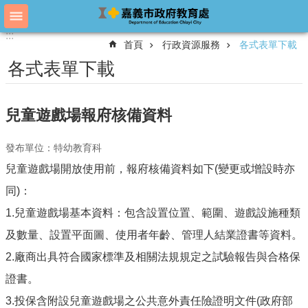
跳到主要內容區塊
:::
:::
進
首頁
行政資源服務
各式表單下載
階
搜
各式表單下載
尋
兒童遊戲場報府核備資料
教
育
發布單位：特幼教育科
處
兒童遊戲場開放使用前，報府核備資料如下(變更或增設時亦
概
況
同)：
教
1.兒童遊戲場基本資料：包含設置位置、範圍、遊戲設施種類
育
及數量、設置平面圖、使用者年齡、管理人結業證書等資料。
處
各
2.廠商出具符合國家標準及相關法規規定之試驗報告與合格保
單
證書。
位
3.投保含附設兒童遊戲場之公共意外責任險證明文件(政府部