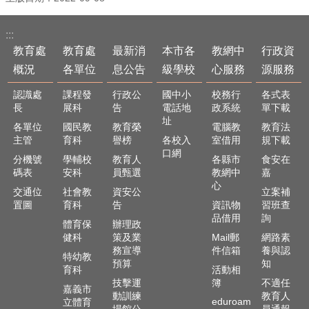
頁
:::
嘉
教育處
教育處
最新消
本市各
教網中
行政資
義
市
概況
各單位
息公告
級學校
心服務
源服務
政
府
認識處
課程發
行政公
國中小
校務行
各式表
長
展科
告
電話地
政系統
單下載
網
址
各單位
國民教
教育榮
電腦教
教育法
站
主管
育科
譽榜
各校入
室借用
規下載
導
口網
分機號
學輔校
教育人
各縣市
食安在
覽
碼表
安科
員甄選
教網中
嘉
心
訂
交通位
社會教
資安公
立案補
閱
置圖
育科
告
資訊物
習班查
品借用
詢
RSS
體育保
辦理政
健科
策及業
Mail郵
網路素
站
務宣導
件信箱
養與認
特幼教
內
預算
知
育科
活動相
搜
技擊運
簿
不適任
尋
嘉義市
動訓練
教育人
eduroam
立體育