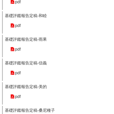
政
pdf
資
源
基礎評鑑報告定稿-和睦
服
務
pdf
教
學
基礎評鑑報告定稿-雨果
資
源
pdf
服
務
基礎評鑑報告定稿-信義
技
pdf
職
教
育
基礎評鑑報告定稿-美的
服
務
pdf
社
基礎評鑑報告定稿-桑尼種子
大