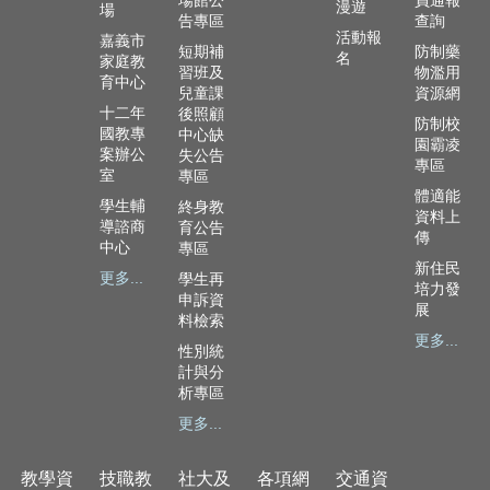
場館公
員通報
漫遊
場
隱
告專區
查詢
私
活動報
嘉義市
短期補
防制藥
名
權
家庭教
習班及
物濫用
育中心
政
兒童課
資源網
策
十二年
後照顧
防制校
國教專
中心缺
園霸凌
網
案辦公
失公告
專區
站
室
專區
安
體適能
學生輔
終身教
全
資料上
導諮商
育公告
傳
政
中心
專區
策
新住民
更多...
學生再
培力發
申訴資
展
料檢索
更多...
性別統
計與分
析專區
更多...
教學資
技職教
社大及
各項網
交通資