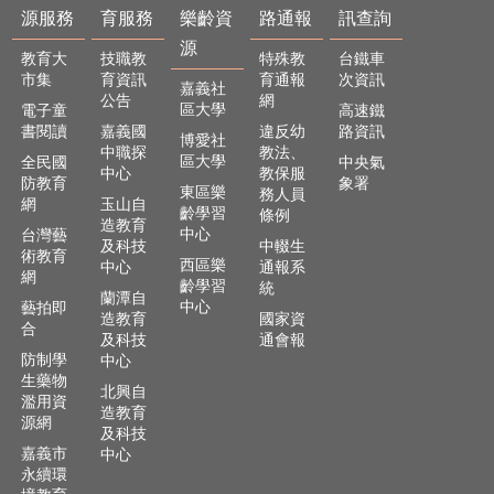
源服務
育服務
樂齡資
路通報
訊查詢
源
教育大
技職教
特殊教
台鐵車
市集
育資訊
育通報
次資訊
嘉義社
公告
網
區大學
電子童
高速鐵
書閱讀
嘉義國
違反幼
路資訊
博愛社
中職探
教法、
區大學
全民國
中央氣
中心
教保服
防教育
象署
東區樂
務人員
網
玉山自
齡學習
條例
造教育
中心
台灣藝
及科技
中輟生
術教育
西區樂
中心
通報系
網
齡學習
統
蘭潭自
中心
藝拍即
造教育
國家資
合
及科技
通會報
防制學
中心
生藥物
北興自
濫用資
造教育
源網
及科技
嘉義市
中心
永續環