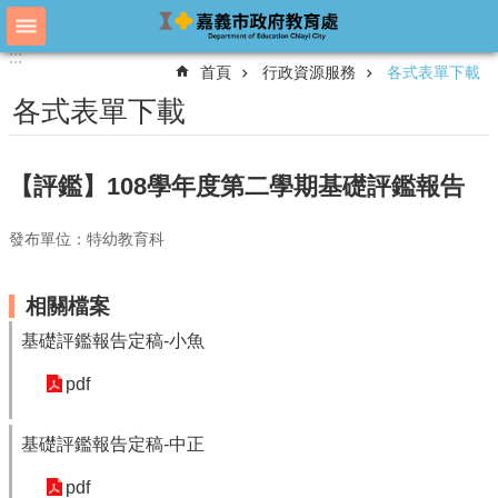
跳到主要內容區塊
:::
:::
進
首頁
行政資源服務
各式表單下載
階
搜
各式表單下載
尋
【評鑑】108學年度第二學期基礎評鑑報告
教
育
發布單位：特幼教育科
處
概
況
相關檔案
基礎評鑑報告定稿-小魚
教
育
pdf
處
各
單
基礎評鑑報告定稿-中正
位
pdf