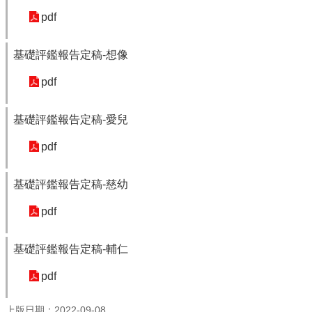
及
pdf
樂
齡
資
基礎評鑑報告定稿-想像
源
pdf
各
項
網
基礎評鑑報告定稿-愛兒
路
pdf
通
報
基礎評鑑報告定稿-慈幼
交
通
pdf
資
訊
查
基礎評鑑報告定稿-輔仁
詢
pdf
回
首
上版日期：2022-09-08