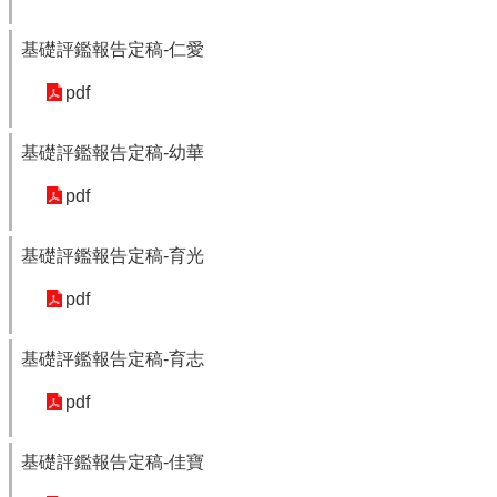
最
新
基礎評鑑報告定稿-仁愛
消
息
pdf
公
告
基礎評鑑報告定稿-幼華
本
市
pdf
各
級
學
基礎評鑑報告定稿-育光
校
pdf
教
網
基礎評鑑報告定稿-育志
中
心
pdf
服
務
基礎評鑑報告定稿-佳寶
行