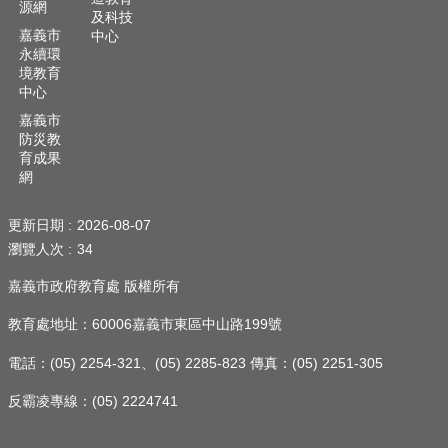
源網
頁
及科技
嘉義市
中心
嘉
永續環
境教育
義
中心
市
政
嘉義市
府
防災教
育成果
網
網
站
導
更新日期
2026-08-07
覽
瀏覽人次
34
訂
嘉義市政府教育處 版權所有
閱
RSS
教育處地址：60006嘉義市東區中山路199號
站
電話：(05) 2254-321、(05) 2285-823 傳真：(05) 2251-305
內
搜
反霸凌專線：(05) 2224741
尋