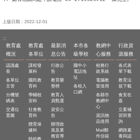
最
新
消
息
上版日期：2022-12-01
公
告
:::
本
教育處
教育處
最新消
本市各
教網中
行政資
市
概況
各單位
息公告
級學校
心服務
源服務
各
級
認識處
課程發
行政公
國中小
校務行
各式表
長
展科
告
電話地
政系統
單下載
學
址
校
各單位
國民教
教育榮
電腦教
教育法
主管
育科
譽榜
各校入
室借用
規下載
教
口網
分機號
學輔校
教育人
各縣市
食安在
網
碼表
安科
員甄選
教網中
嘉
中
心
交通位
社會教
資安公
立案補
心
置圖
育科
告
資訊物
習班查
服
品借用
詢
務
體育保
辦理政
健科
策及業
Mail郵
網路素
行
務宣導
件信箱
養與認
特幼教