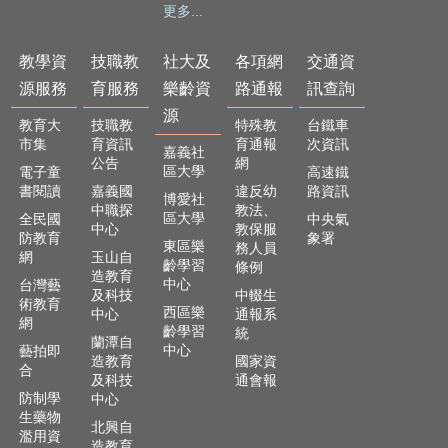
及
更多...
樂
齡
教學資
技職教
社大及
各項網
交通資
資
源服務
育服務
樂齡資
路通報
訊查詢
源
源
教育大
技職教
特殊教
台鐵車
各
市集
育資訊
育通報
次資訊
項
嘉義社
公告
網
網
區大學
電子童
高速鐵
路
書閱讀
嘉義國
違反幼
路資訊
博愛社
中職探
教法、
通
區大學
全民國
中央氣
中心
教保服
報
防教育
象署
東區樂
務人員
網
玉山自
齡學習
條例
交
造教育
中心
台灣藝
通
及科技
中輟生
術教育
西區樂
資
中心
通報系
網
齡學習
統
訊
蘭潭自
中心
藝拍即
查
造教育
國家資
合
詢
及科技
通會報
防制學
中心
生藥物
回
北興自
濫用資
首
造教育