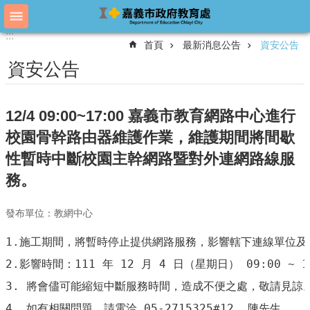
跳到主要內容區塊
:::
:::
進
首頁
最新消息公告
資安公告
階
搜
資安公告
尋
12/4 09:00~17:00 嘉義市教育網路中心進行
教
校園骨幹路由器維護作業，維護期間將間歇
育
性暫時中斷校園主幹網路暨對外連網路線服
處
概
務。
況
教
發布單位：教網中心
育
1.施工期間，將暫時停止提供網路服務，影響轄下連線單位及國中
處
各
2.影響時間：111 年 12 月 4 日（星期日） 09:00 ~ 17
單
3. 將會儘可能縮短中斷服務時間，造成不便之處，敬請見諒。
位
4. 如有相關問題，請電洽 05-2715325#12  陳先生。