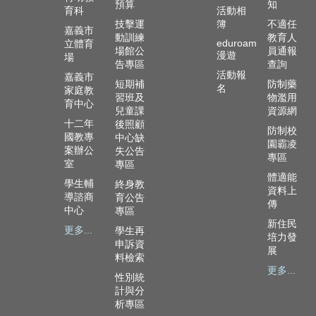
政
預算
知
育科
活動相
資
技擊運
簿
不適任
嘉義市
源
動訓練
教育人
eduroam
立體育
服
場館公
員通報
漫遊
場
務
告專區
查詢
活動報
嘉義市
短期補
防制藥
名
教
家庭教
習班及
物濫用
學
育中心
兒童課
資源網
資
十二年
後照顧
防制校
源
國教專
中心缺
園霸凌
服
案辦公
失公告
專區
務
室
專區
體適能
學生輔
終身教
技
資料上
導諮商
育公告
傳
職
中心
專區
教
新住民
更多...
學生再
育
培力發
申訴資
服
展
料檢索
務
更多...
性別統
社
計與分
析專區
大