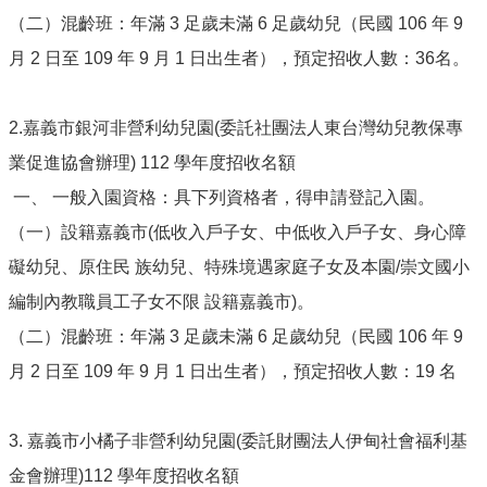
最
（二）混齡班：年滿 3 足歲未滿 6 足歲幼兒（民國 106 年 9
新
消
月 2 日至 109 年 9 月 1 日出生者），預定招收人數：36名。
息
公
告
2.嘉義市銀河非營利幼兒園(委託社團法人東台灣幼兒教保專
本
業促進協會辦理) 112 學年度招收名額
市
一、 一般入園資格：具下列資格者，得申請登記入園。
各
級
（一）設籍嘉義市(低收入戶子女、中低收入戶子女、身心障
學
礙幼兒、原住民 族幼兒、特殊境遇家庭子女及本園/崇文國小
校
編制內教職員工子女不限 設籍嘉義市)。
教
（二）混齡班：年滿 3 足歲未滿 6 足歲幼兒（民國 106 年 9
網
中
月 2 日至 109 年 9 月 1 日出生者），預定招收人數：19 名
心
服
務
3. 嘉義市小橘子非營利幼兒園(委託財團法人伊甸社會福利基
行
金會辦理)112 學年度招收名額