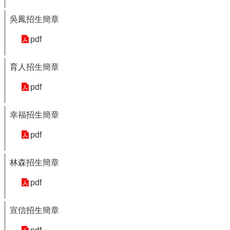
頁
吳鳳招生簡章
嘉
義
pdf
市
政
育人招生簡章
府
pdf
網
站
導
幸福招生簡章
覽
pdf
訂
閱
林森招生簡章
RSS
站
pdf
內
搜
宣信招生簡章
尋