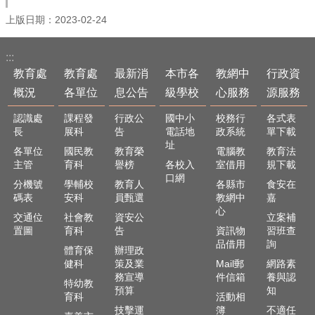
上版日期：2023-02-24
:::
教育處
教育處
最新消
本市各
教網中
行政資
概況
各單位
息公告
級學校
心服務
源服務
認識處
課程發
行政公
國中小
校務行
各式表
長
展科
告
電話地
政系統
單下載
址
各單位
國民教
教育榮
電腦教
教育法
主管
育科
譽榜
各校入
室借用
規下載
口網
分機號
學輔校
教育人
各縣市
食安在
碼表
安科
員甄選
教網中
嘉
心
交通位
社會教
資安公
立案補
置圖
育科
告
資訊物
習班查
品借用
詢
體育保
辦理政
健科
策及業
Mail郵
網路素
務宣導
件信箱
養與認
特幼教
預算
知
育科
活動相
技擊運
簿
不適任