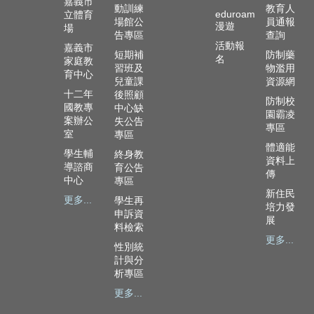
嘉義市
動訓練
教育人
eduroam
立體育
場館公
員通報
漫遊
場
告專區
查詢
活動報
嘉義市
短期補
防制藥
名
家庭教
習班及
物濫用
育中心
兒童課
資源網
十二年
後照顧
防制校
國教專
中心缺
園霸凌
案辦公
失公告
專區
室
專區
體適能
學生輔
終身教
資料上
導諮商
育公告
傳
中心
專區
新住民
更多...
學生再
培力發
申訴資
展
料檢索
更多...
性別統
計與分
析專區
更多...