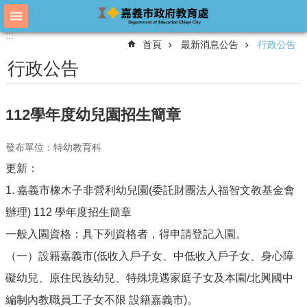
跳到主要內容區塊
:::
:::
進
首頁
最新消息公告
行政公告
階
搜
行政公告
尋
112學年度幼兒園招生簡章
教
育
發布單位：特幼教育科
處
更新：
概
況
1. 嘉義市橡木子非營利幼兒園(委託財團法人福智文教基金會
教
辦理) 112 學年度招生簡章
育
一般入園資格：具下列資格者，得申請登記入園。
處
各
（一）設籍嘉義市(低收入戶子女、中低收入戶子女、身心障
單
礙幼兒、原住民族幼兒、特殊境遇家庭子女及本園/北興國中
位
編制內教職員工子女不限 設籍嘉義市)。