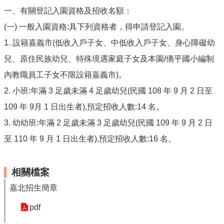
政
一、有關登記入園資格及招收名額：
資
源
(一) 一般入園資格:具下列資格者，得申請登記入園。
服
1. 設籍嘉義市(低收入戶子女、中低收入戶子女、身心障礙幼
務
兒、原住民族幼兒、特殊境遇家庭子女及本園/僑平國小編制
教
學
內教職員工子女不限設籍嘉義市)。
資
2. 小班:年滿 3 足歲未滿 4 足歲幼兒(民國 108 年 9 月 2 日至
源
服
109 年 9月 1 日出生者),預定招收人數:14 名。
務
3. 幼幼班:年滿 2 足歲未滿 3 足歲幼兒(民國 109 年 9 月 2 日
技
至 110 年 9 月 1 日出生者),預定招收人數:16 名。
職
教
育
相關檔案
服
務
嘉北招生簡章
社
pdf
大