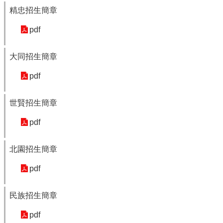
及
精忠招生簡章
樂
齡
pdf
資
源
大同招生簡章
各
項
pdf
網
路
世賢招生簡章
通
報
pdf
交
通
北園招生簡章
資
訊
pdf
查
詢
民族招生簡章
回
pdf
首