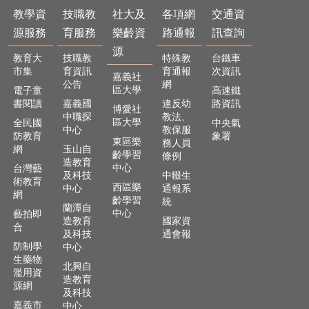
教學資
技職教
社大及
各項網
交通資
源服務
育服務
樂齡資
路通報
訊查詢
源
教育大
技職教
特殊教
台鐵車
市集
育資訊
育通報
次資訊
嘉義社
公告
網
區大學
電子童
高速鐵
書閱讀
嘉義國
違反幼
路資訊
博愛社
中職探
教法、
區大學
全民國
中央氣
中心
教保服
防教育
象署
東區樂
務人員
網
玉山自
齡學習
條例
造教育
中心
台灣藝
及科技
中輟生
術教育
西區樂
中心
通報系
網
齡學習
統
蘭潭自
中心
藝拍即
造教育
國家資
合
及科技
通會報
防制學
中心
生藥物
北興自
濫用資
造教育
源網
及科技
嘉義市
中心