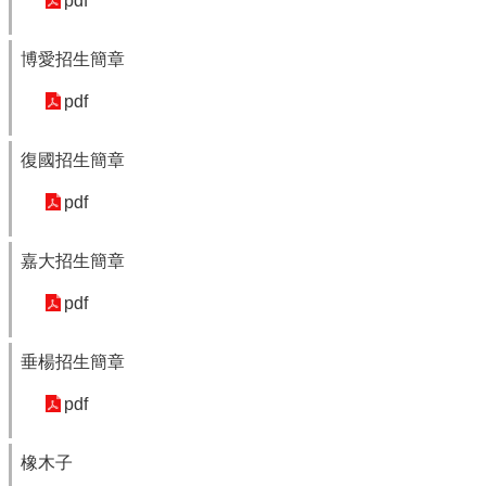
pdf
隱
私
博愛招生簡章
權
政
pdf
策
網
復國招生簡章
站
安
pdf
全
政
嘉大招生簡章
策
pdf
垂楊招生簡章
pdf
橡木子