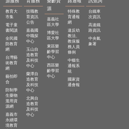
源服務
育服務
樂齡資
路通報
訊查詢
及
樂
源
教育大
技職教
特殊教
台鐵車
齡
市集
育資訊
育通報
次資訊
嘉義社
資
公告
網
區大學
電子童
高速鐵
源
書閱讀
嘉義國
違反幼
路資訊
博愛社
中職探
教法、
各
區大學
全民國
中央氣
中心
教保服
項
防教育
象署
東區樂
務人員
網
網
玉山自
齡學習
條例
造教育
路
中心
台灣藝
及科技
中輟生
通
術教育
西區樂
中心
通報系
報
網
齡學習
統
蘭潭自
中心
藝拍即
交
造教育
國家資
合
通
及科技
通會報
防制學
資
中心
生藥物
訊
北興自
濫用資
查
造教育
源網
詢
及科技
嘉義市
中心
永續環
回
境教育
首