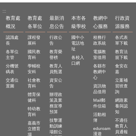
最
新
:::
消
教育處
教育處
最新消
本市各
教網中
行政資
息
公
概況
各單位
息公告
級學校
心服務
源服務
告
認識處
課程發
行政公
國中小
校務行
各式表
長
展科
告
電話地
政系統
單下載
本
址
市
各單位
國民教
教育榮
電腦教
教育法
各
主管
育科
譽榜
各校入
室借用
規下載
級
口網
分機號
學輔校
教育人
各縣市
食安在
學
碼表
安科
員甄選
教網中
嘉
校
心
交通位
社會教
資安公
立案補
置圖
育科
告
資訊物
習班查
教
品借用
詢
網
體育保
辦理政
中
健科
策及業
Mail郵
網路素
務宣導
件信箱
養與認
心
特幼教
預算
知
服
育科
活動相
務
技擊運
簿
不適任
嘉義市
動訓練
教育人
eduroam
立體育
行
場館公
員通報
漫遊
場