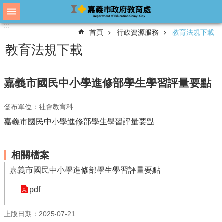
跳到主要內容區塊
:::
:::
進
首頁
行政資源服務
教育法規下載
階
搜
教育法規下載
尋
嘉義市國民中小學進修部學生學習評量要點
教
育
發布單位：社會教育科
處
嘉義市國民中小學進修部學生學習評量要點
概
況
教
相關檔案
育
嘉義市國民中小學進修部學生學習評量要點
處
各
pdf
單
位
上版日期：2025-07-21