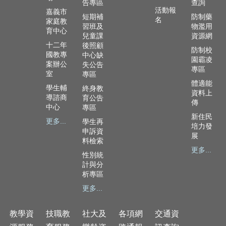
政
告專區
查詢
活動報
嘉義市
資
短期補
防制藥
名
家庭教
源
習班及
物濫用
育中心
服
兒童課
資源網
務
十二年
後照顧
防制校
國教專
中心缺
園霸凌
教
案辦公
失公告
專區
室
學
專區
體適能
資
學生輔
終身教
資料上
源
導諮商
育公告
傳
服
中心
專區
務
新住民
更多...
學生再
培力發
申訴資
技
展
料檢索
職
更多...
性別統
教
計與分
育
析專區
服
更多...
務
社
教學資
技職教
社大及
各項網
交通資
大