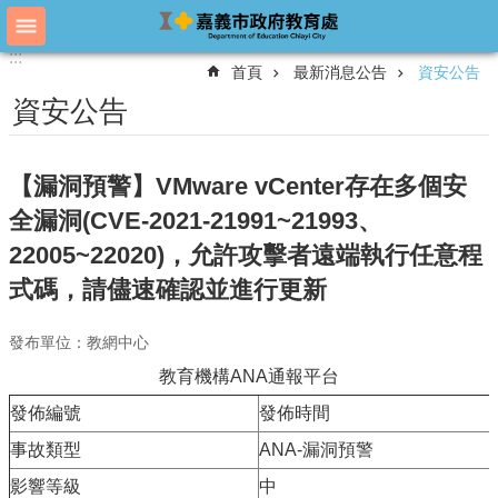
跳到主要內容區塊
:::
:::
進
首頁
最新消息公告
資安公告
階
搜
資安公告
尋
【漏洞預警】VMware vCenter存在多個安
教
全漏洞(CVE-2021-21991~21993、
育
22005~22020)，允許攻擊者遠端執行任意程
處
概
式碼，請儘速確認並進行更新
況
教
發布單位：教網中心
育
教育機構ANA通報平台
處
各
發佈編號
發佈時間
單
事故類型
ANA-漏洞預警
位
影響等級
中