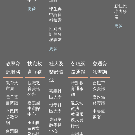
中心
專區
隱
新住民
更多...
學生再
私
培力發
申訴資
權
展
料檢索
政
更多...
性別統
策
計與分
析專區
網
站
更多...
安
全
教學資
技職教
社大及
各項網
交通資
政
源服務
育服務
樂齡資
路通報
訊查詢
策
源
教育大
技職教
特殊教
台鐵車
市集
育資訊
育通報
次資訊
嘉義社
公告
網
區大學
電子童
高速鐵
書閱讀
嘉義國
違反幼
路資訊
博愛社
中職探
教法、
區大學
全民國
中央氣
中心
教保服
防教育
象署
東區樂
務人員
網
玉山自
齡學習
條例
造教育
中心
台灣藝
及科技
中輟生