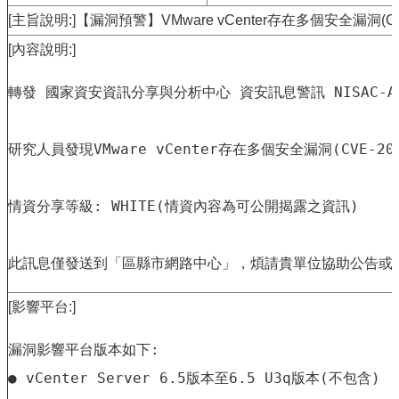
最
[主旨說明:]【漏洞預警】VMware vCenter存在多個安全漏洞(
新
消
[內容說明:]
息
公
轉發 國家資安資訊分享與分析中心 資安訊息警訊 NISAC-ANA-2
告
本
研究人員發現VMware vCenter存在多個安全漏洞(CVE-
市
各
級
學
情資分享等級: WHITE(情資內容為可公開揭露之資訊)

校
教
網
中
[影響平台:]
心
服
漏洞影響平台版本如下: 

務
● vCenter Server 6.5版本至6.5 U3q版本(不包含) 

行