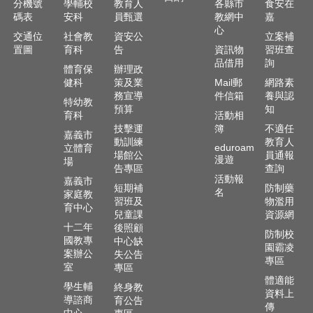
分機號
學輔校
教育人
各縣市
食安在
頁
碼表
安科
員甄選
教網中
嘉
心
交通位
社會教
資安公
立案補
嘉
置圖
育科
告
資訊物
習班查
義
品借用
詢
市
體育保
辦理政
政
健科
策及業
Mail郵
網路素
府
務宣導
件信箱
養與認
特幼教
預算
知
育科
活動相
網
技擊運
簿
不適任
嘉義市
站
動訓練
教育人
eduroam
立體育
導
場館公
員通報
漫遊
場
覽
告專區
查詢
活動報
嘉義市
短期補
防制藥
名
訂
家庭教
習班及
物濫用
閱
育中心
兒童課
資源網
RSS
十二年
後照顧
防制校
國教專
中心缺
站
園霸凌
案辦公
失公告
專區
內
室
專區
搜
體適能
學生輔
終身教
尋
資料上
導諮商
育公告
傳