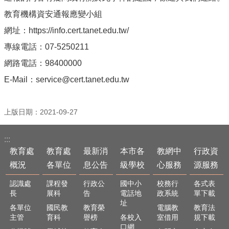
及
教育機構資安通報應變小組
樂
齡
網址：https://info.cert.tanet.edu.tw/
資
源
專線電話：07-5250211
網路電話：98400000
各
項
E-Mail：service@cert.tanet.edu.tw
網
路
通
上版日期：2021-09-27
報
交
:::
通
教育處
教育處
最新消
本市各
教網中
行政資
資
概況
各單位
息公告
級學校
心服務
源服務
訊
查
認識處
課程發
行政公
國中小
校務行
各式表
詢
長
展科
告
電話地
政系統
單下載
址
各單位
國民教
教育榮
電腦教
教育法
回
主管
育科
譽榜
各校入
室借用
規下載
首
口網