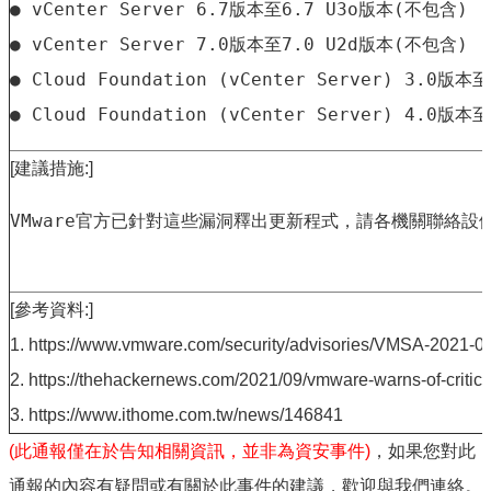
政
● vCenter Server 6.7版本至6.7 U3o版本(不包含)

資
● vCenter Server 7.0版本至7.0 U2d版本(不包含) 

源
服
● Cloud Foundation (vCenter Server) 3.0版本
務
● Cloud Foundation (vCenter Server) 4.0版
教
學
[建議措施:]
資
源
VMware官方已針對這些漏洞釋出更新程式，請各機關聯絡設備維護廠商或參
服
務
技
[參考資料:]
職
教
1. https://www.vmware.com/security/advisories/VMSA-2021-0
育
2. https://thehackernews.com/2021/09/vmware-warns-of-critical
服
務
3. https://www.ithome.com.tw/news/146841
(此通報僅在於告知相關資訊，並非為資安事件)
，如果您對此
社
大
通報的內容有疑問或有關於此事件的建議，歡迎與我們連絡。