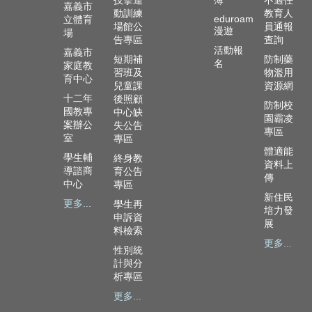
技擊運
簿
不適任
政
嘉義市
動訓練
教育人
資
eduroam
立體育
場館公
員通報
漫遊
源
場
告專區
查詢
服
活動報
嘉義市
短期補
防制藥
務
名
家庭教
習班及
物濫用
育中心
兒童課
資源網
教
十二年
後照顧
學
防制校
國教專
中心缺
資
園霸凌
案辦公
失公告
源
專區
室
專區
服
體適能
學生輔
終身教
務
資料上
導諮商
育公告
傳
中心
專區
技
新住民
職
更多...
學生再
培力發
教
申訴資
展
料檢索
育
更多...
服
性別統
務
計與分
析專區
社
更多...
大