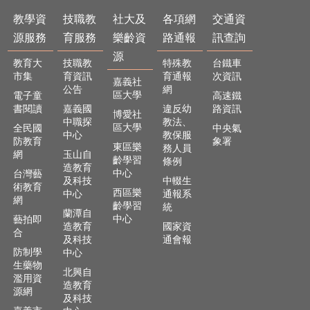
及
樂
教學資
技職教
社大及
各項網
交通資
齡
源服務
育服務
樂齡資
路通報
訊查詢
資
源
源
教育大
技職教
特殊教
台鐵車
市集
育資訊
育通報
次資訊
嘉義社
各
公告
網
區大學
電子童
高速鐵
項
書閱讀
嘉義國
違反幼
路資訊
博愛社
網
中職探
教法、
區大學
全民國
中央氣
路
中心
教保服
防教育
象署
通
東區樂
務人員
網
玉山自
齡學習
報
條例
造教育
中心
台灣藝
及科技
中輟生
術教育
交
西區樂
中心
通報系
網
通
齡學習
統
蘭潭自
資
中心
藝拍即
造教育
國家資
訊
合
及科技
通會報
查
防制學
中心
詢
生藥物
北興自
濫用資
造教育
回
源網
及科技
首