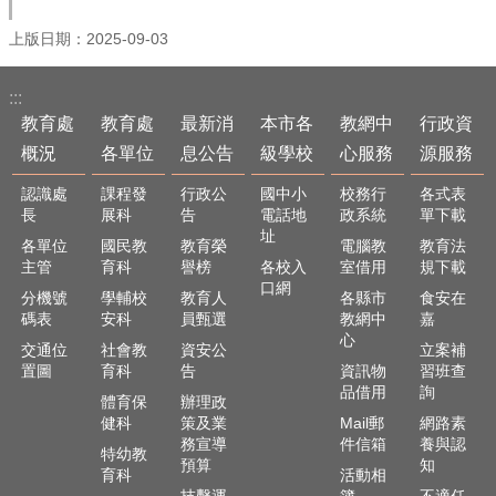
最
新
上版日期：2025-09-03
消
息
公
:::
告
教育處
教育處
最新消
本市各
教網中
行政資
概況
各單位
息公告
級學校
心服務
源服務
本
市
認識處
課程發
行政公
國中小
校務行
各式表
各
長
展科
告
電話地
政系統
單下載
級
址
各單位
國民教
教育榮
電腦教
教育法
學
主管
育科
譽榜
各校入
室借用
規下載
校
口網
分機號
學輔校
教育人
各縣市
食安在
教
碼表
安科
員甄選
教網中
嘉
心
網
交通位
社會教
資安公
立案補
中
置圖
育科
告
資訊物
習班查
心
品借用
詢
體育保
辦理政
服
健科
策及業
Mail郵
網路素
務
務宣導
件信箱
養與認
特幼教
預算
知
育科
活動相
行