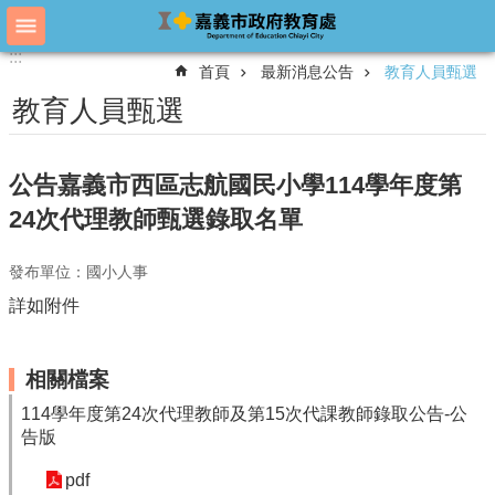
跳到主要內容區塊
:::
:::
進
首頁
最新消息公告
教育人員甄選
階
搜
教育人員甄選
尋
公告嘉義市西區志航國民小學114學年度第
教
24次代理教師甄選錄取名單
育
處
發布單位：國小人事
概
況
詳如附件
教
育
相關檔案
處
各
114學年度第24次代理教師及第15次代課教師錄取公告-公
單
告版
位
pdf