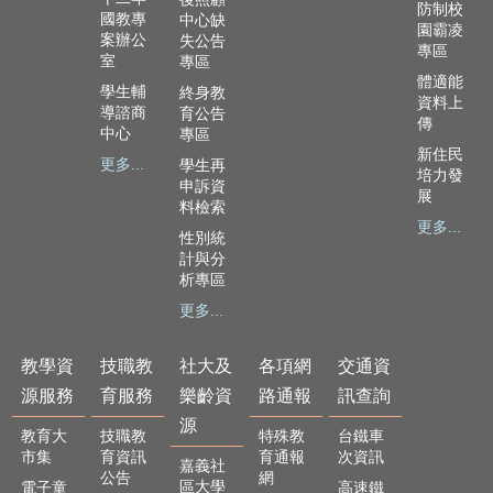
政
防制校
國教專
中心缺
資
園霸凌
案辦公
失公告
源
專區
室
專區
服
體適能
學生輔
終身教
務
資料上
導諮商
育公告
傳
中心
專區
教
新住民
學
更多...
學生再
培力發
資
申訴資
展
料檢索
源
更多...
服
性別統
務
計與分
析專區
技
更多...
職
教
育
教學資
技職教
社大及
各項網
交通資
服
源服務
育服務
樂齡資
路通報
訊查詢
務
源
教育大
技職教
特殊教
台鐵車
社
市集
育資訊
育通報
次資訊
嘉義社
大
公告
網
區大學
電子童
高速鐵