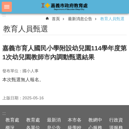
跳到主要內容區塊
:::
:::
進
首頁
最新消息公告
教育人員甄選
階
搜
教育人員甄選
尋
嘉義市育人國民小學附設幼兒園114學年度第
教
1次幼兒園教師市內調動甄選結果
育
處
發布單位：國小人事
概
況
本次甄選無人報名。
教
育
上版日期：2025-05-16
處
各
單
:::
位
教育處
教育處
最新消
本市各
教網中
行政資
概況
各單位
息公告
級學校
心服務
源服務