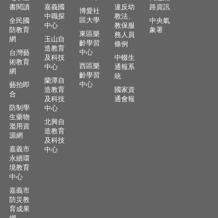
及
書閱讀
嘉義國
違反幼
路資訊
博愛社
樂
中職探
教法、
區大學
全民國
中央氣
齡
中心
教保服
防教育
象署
資
東區樂
務人員
網
玉山自
齡學習
源
條例
造教育
中心
台灣藝
及科技
中輟生
術教育
各
西區樂
中心
通報系
網
項
齡學習
統
蘭潭自
網
中心
藝拍即
造教育
國家資
路
合
及科技
通會報
通
防制學
中心
報
生藥物
北興自
濫用資
造教育
交
源網
及科技
通
嘉義市
中心
資
永續環
訊
境教育
查
中心
詢
嘉義市
防災教
回
育成果
首