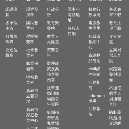
最
新
認識處
課程發
行政公
國中小
校務行
各式表
消
長
展科
告
電話地
政系統
單下載
息
址
各單位
國民教
教育榮
電腦教
教育法
公
主管
育科
譽榜
各校入
室借用
規下載
告
口網
分機號
學輔校
教育人
各縣市
食安在
本
碼表
安科
員甄選
教網中
嘉
心
市
交通位
社會教
資安公
立案補
各
置圖
育科
告
資訊物
習班查
級
品借用
詢
體育保
辦理政
學
健科
策及業
Mail郵
網路素
校
務宣導
件信箱
養與認
特幼教
預算
知
育科
活動相
教
技擊運
簿
不適任
網
嘉義市
動訓練
教育人
中
eduroam
立體育
場館公
員通報
漫遊
心
場
告專區
查詢
服
活動報
嘉義市
短期補
防制藥
務
名
家庭教
習班及
物濫用
育中心
兒童課
資源網
行
十二年
後照顧