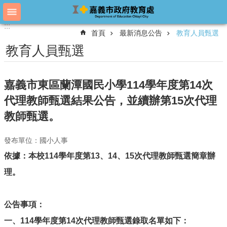
跳到主要內容區塊
:::
:::
進
首頁
最新消息公告
教育人員甄選
階
搜
教育人員甄選
尋
嘉義市東區蘭潭國民小學114學年度第14次
教
代理教師甄選結果公告，並續辦第15次代理
育
教師甄選。
處
概
況
發布單位：國小人事
依據：本校114學年度第13、14、15次代理教師甄選簡章辦
教
育
理。
處
各
單
公告事項：
位
一、114學年度第14次代理教師甄選錄取名單如下：