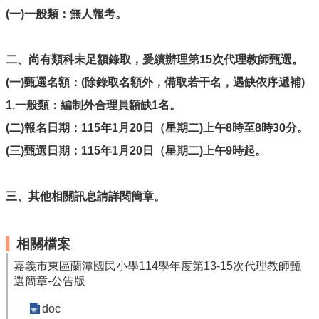
最
(
一)一般類：
無人報考
。
新
消
息
二、尚有類科未足額錄取，爰續辦理第15次代理教師甄選。
公
告
(
一)甄選名額：(除錄取名額外，備取若干名，遇缺依序遞補)
本
1.
一般類：編制外合理員額缺1名。
市
(
二)報名日期：115年1月20日（星期二)上午8時至8時30分。
各
級
(
三)甄選日期：115年1月20日（星期二)上午9時起。
學
校
三、其他相關訊息請詳閱簡章。
教
網
中
相關檔案
心
服
嘉義市東區蘭潭國民小學114學年度第13-15次代理教師甄
務
選簡章-公告版
行
doc