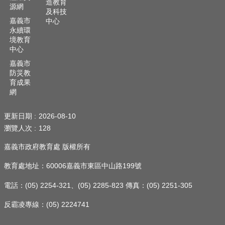
造教育
隱
源網
及科技
私
嘉義市
中心
權
永續環
政
境教育
策
中心
嘉義市
網
防災教
站
育成果
安
網
全
政
更新日期
2026-08-10
策
瀏覽人次
128
嘉義市政府教育處 版權所有
教育處地址：60006嘉義市東區中山路199號
電話：(05) 2254-321、(05) 2285-823 傳真：(05) 2251-305
反霸凌專線：(05) 2224741