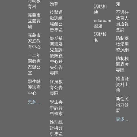
特幼教
及
預算
知
育科
活動相
樂
技擊運
簿
不適任
齡
嘉義市
動訓練
教育人
eduroam
立體育
資
場館公
員通報
漫遊
場
源
告專區
查詢
活動報
嘉義市
短期補
防制藥
各
名
家庭教
習班及
物濫用
項
育中心
兒童課
資源網
網
十二年
後照顧
路
防制校
國教專
中心缺
園霸凌
通
案辦公
失公告
專區
報
室
專區
體適能
學生輔
終身教
交
資料上
導諮商
育公告
通
傳
中心
專區
資
新住民
更多...
學生再
訊
培力發
申訴資
查
展
料檢索
詢
更多...
性別統
計與分
回
析專區
首