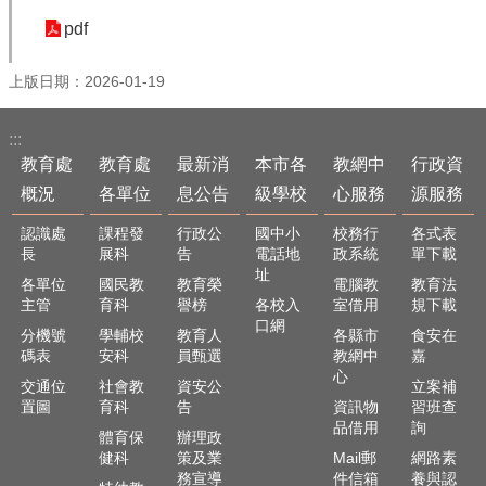
政
資
pdf
源
服
上版日期：2026-01-19
務
教
:::
學
教育處
教育處
最新消
本市各
教網中
行政資
資
概況
各單位
息公告
級學校
心服務
源服務
源
服
認識處
課程發
行政公
國中小
校務行
各式表
務
長
展科
告
電話地
政系統
單下載
址
各單位
國民教
教育榮
電腦教
教育法
技
主管
育科
譽榜
各校入
室借用
規下載
職
口網
分機號
學輔校
教育人
各縣市
食安在
教
碼表
安科
員甄選
教網中
嘉
育
心
服
交通位
社會教
資安公
立案補
務
置圖
育科
告
資訊物
習班查
品借用
詢
體育保
辦理政
社
健科
策及業
Mail郵
網路素
大
務宣導
件信箱
養與認