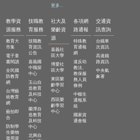
頁
更多...
嘉
教學資
技職教
社大及
各項網
交通資
義
源服務
育服務
樂齡資
路通報
訊查詢
市
政
源
教育大
技職教
特殊教
台鐵車
府
市集
育資訊
育通報
次資訊
嘉義社
公告
網
網
區大學
電子童
高速鐵
站
書閱讀
嘉義國
違反幼
路資訊
博愛社
中職探
教法、
導
區大學
全民國
中央氣
中心
教保服
覽
防教育
象署
東區樂
務人員
網
玉山自
齡學習
條例
訂
造教育
中心
台灣藝
閱
及科技
中輟生
術教育
RSS
西區樂
中心
通報系
網
齡學習
統
蘭潭自
站
中心
藝拍即
造教育
國家資
內
合
及科技
通會報
搜
防制學
中心
尋
生藥物
北興自
濫用資