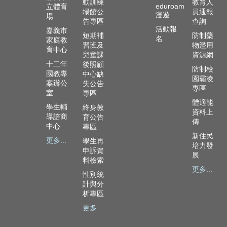
政
動訓練
教育人
eduroam
立體育
場館公
員通報
資
漫遊
場
告專區
查詢
源
活動報
嘉義市
服
短期補
防制藥
名
家庭教
務
習班及
物濫用
育中心
兒童課
資源網
教
十二年
後照顧
防制校
國教專
中心缺
學
園霸凌
案辦公
失公告
資
專區
室
專區
源
體適能
服
學生輔
終身教
資料上
導諮商
務
育公告
傳
中心
專區
新住民
技
更多...
學生再
培力發
職
申訴資
展
教
料檢索
育
更多...
性別統
服
計與分
務
析專區
更多...
社
大