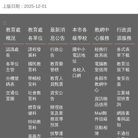
最
上版日期：2025-12-01
新
消
息
:::
公
教育處
教育處
最新消
本市各
教網中
行政資
告
概況
各單位
息公告
級學校
心服務
源服務
本
認識處
課程發
行政公
國中小
校務行
各式表
市
長
展科
告
電話地
政系統
單下載
各
址
各單位
國民教
教育榮
電腦教
教育法
級
主管
育科
譽榜
各校入
室借用
規下載
學
口網
校
分機號
學輔校
教育人
各縣市
食安在
碼表
安科
員甄選
教網中
嘉
教
心
交通位
社會教
資安公
立案補
網
置圖
育科
告
資訊物
習班查
中
品借用
詢
體育保
辦理政
心
健科
策及業
Mail郵
網路素
服
務宣導
件信箱
養與認
務
特幼教
預算
知
育科
活動相
行
技擊運
簿
不適任
嘉義市