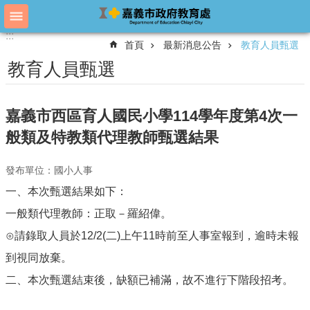
跳到主要內容區塊
:::
:::
進
首頁
最新消息公告
教育人員甄選
階
搜
教育人員甄選
尋
嘉義市西區育人國民小學114學年度第4次一
教
般類及特教類代理教師甄選結果
育
處
發布單位：國小人事
概
況
一、本次甄選結果如下：
教
一般類代理教師：正取－羅紹偉。
育
⊙請錄取人員於12/2(二)上午11時前至人事室報到，逾時未報
處
各
到視同放棄。
單
二、本次甄選結束後，缺額已補滿，故不進行下階段招考。
位