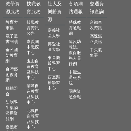
及
教學資
技職教
社大及
各項網
交通資
樂
源服務
育服務
樂齡資
路通報
訊查詢
齡
源
資
教育大
技職教
特殊教
台鐵車
源
市集
育資訊
育通報
次資訊
嘉義社
公告
網
區大學
電子童
高速鐵
各
書閱讀
嘉義國
違反幼
路資訊
項
博愛社
中職探
教法、
區大學
網
全民國
中央氣
中心
教保服
防教育
象署
路
東區樂
務人員
網
玉山自
通
齡學習
條例
造教育
報
中心
台灣藝
及科技
中輟生
術教育
西區樂
中心
通報系
交
網
齡學習
統
通
蘭潭自
中心
藝拍即
造教育
國家資
資
合
及科技
通會報
訊
防制學
中心
查
生藥物
詢
北興自
濫用資
造教育
源網
及科技
回
嘉義市
中心
首