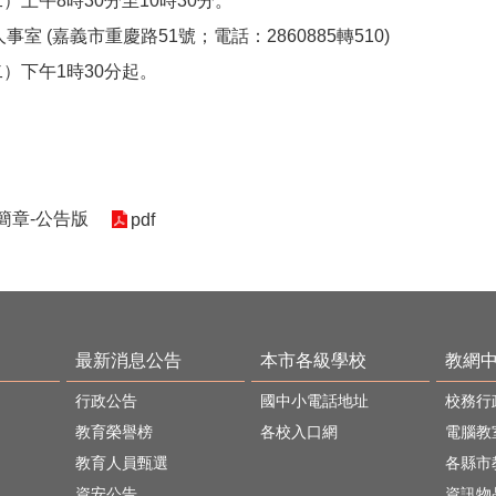
二）上午8時30分至10時30分。
室 (嘉義市重慶路51號；電話：2860885轉510)
二）下午1時30分起。
選簡章-公告版
pdf
最新消息公告
本市各級學校
教網
行政公告
國中小電話地址
校務行
教育榮譽榜
各校入口網
電腦教
教育人員甄選
各縣市
資安公告
資訊物