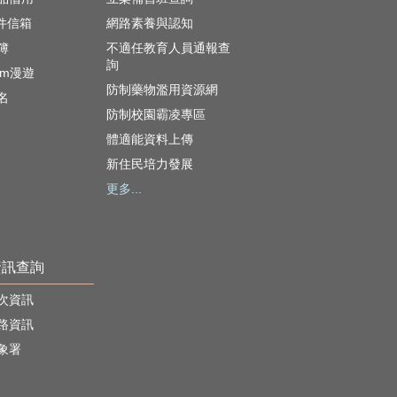
郵件信箱
網路素養與認知
簿
不適任教育人員通報查
詢
oam漫遊
防制藥物濫用資源網
名
防制校園霸凌專區
體適能資料上傳
新住民培力發展
更多...
資訊查詢
次資訊
路資訊
象署