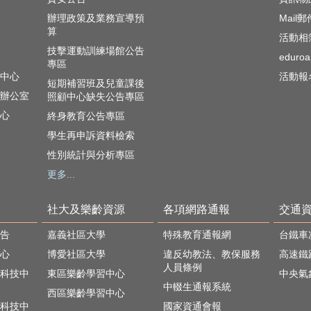
辦理政策及業務宣導預
Mail
算
活動相
技擊運動訓練場館公告
edur
專區
中心
活動報
短期補習班及兒童課後
辦公室
照顧中心缺失公告專區
心
終身教育公告專區
學生再申訴資料檢索
性別統計與分析專區
更多...
社大及樂齡資源
各項網路通報
交通
告
嘉義社區大學
特殊教育通報網
台鐵車
心
博愛社區大學
違反幼教法、教保服務
高速鐵
人員條例
科技中
東區樂齡學習中心
中央氣
中輟生通報系統
西區樂齡學習中心
科技中
國家資通會報