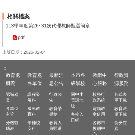
最
新
消
相關檔案
息
113學年度第26~31次代理教師甄選簡章
公
告
pdf
本
市
上版日期：2025-02-04
各
級
:::
學
教育處
教育處
最新消
本市各
教網中
行政資
校
概況
各單位
息公告
級學校
心服務
源服務
教
網
認識處
課程發
行政公
國中小
校務行
各式表
中
長
展科
告
電話地
政系統
單下載
心
址
各單位
國民教
教育榮
電腦教
教育法
服
主管
育科
譽榜
各校入
室借用
規下載
務
口網
分機號
學輔校
教育人
各縣市
食安在
碼表
安科
員甄選
教網中
嘉
行
心