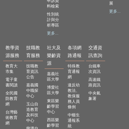
申訴資
及
展
料檢索
樂
更多...
齡
性別統
計與分
資
析專區
源
更多...
各
項
教學資
技職教
社大及
各項網
交通資
網
路
源服務
育服務
樂齡資
路通報
訊查詢
通
源
教育大
技職教
特殊教
台鐵車
報
市集
育資訊
育通報
次資訊
嘉義社
公告
網
交
區大學
電子童
高速鐵
通
書閱讀
嘉義國
違反幼
路資訊
博愛社
資
中職探
教法、
區大學
全民國
中央氣
中心
教保服
訊
防教育
象署
東區樂
務人員
查
網
玉山自
齡學習
條例
詢
造教育
中心
台灣藝
及科技
中輟生
術教育
西區樂
中心
通報系
回
網
齡學習
統
首
蘭潭自