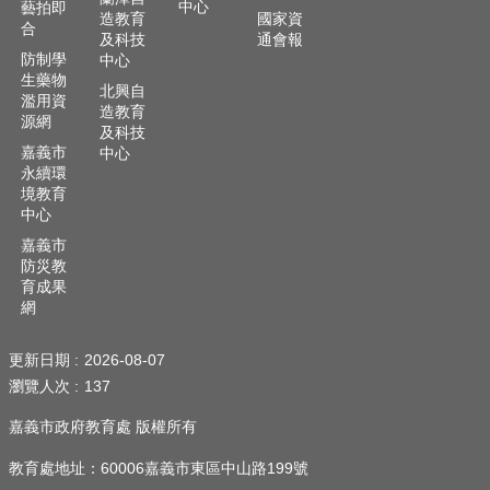
中心
藝拍即
頁
造教育
國家資
合
及科技
通會報
嘉
防制學
中心
生藥物
義
北興自
濫用資
市
造教育
源網
政
及科技
府
嘉義市
中心
永續環
網
境教育
站
中心
導
嘉義市
覽
防災教
育成果
訂
網
閱
RSS
更新日期
2026-08-07
站
瀏覽人次
137
內
嘉義市政府教育處 版權所有
搜
尋
教育處地址：60006嘉義市東區中山路199號