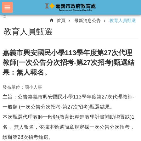
跳到主要內容區塊
:::
:::
進
首頁
最新消息公告
教育人員甄選
階
搜
教育人員甄選
尋
嘉義市興安國民小學113學年度第27次代理
教
教師(一次公告分次招考-第27次招考)甄選結
育
果：無⼈報名。
處
概
況
發布單位：國小人事
主旨：公告嘉義市興安國民小學113學年度第27次代理教師-
教
育
一般類 (一次公告分次招考-第27次招考)甄選結果。
處
各
本次甄選代理教師一般類(教育部精進教學計畫補助增置缺)1
單
名， 無人報名，依據本甄選簡章規定採一次公告分次招考，
位
續辦第28次招考甄選。