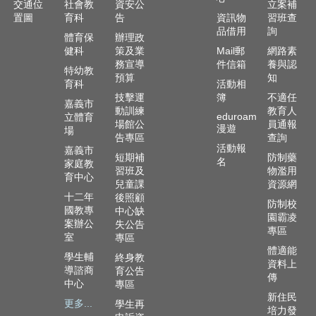
政
交通位
社會教
資安公
立案補
資
置圖
育科
告
資訊物
習班查
品借用
詢
源
體育保
辦理政
服
健科
策及業
Mail郵
網路素
務
務宣導
件信箱
養與認
特幼教
預算
知
育科
活動相
教
技擊運
簿
不適任
學
嘉義市
動訓練
教育人
eduroam
立體育
資
場館公
員通報
漫遊
場
源
告專區
查詢
服
活動報
嘉義市
短期補
防制藥
名
務
家庭教
習班及
物濫用
育中心
兒童課
資源網
技
十二年
後照顧
防制校
職
國教專
中心缺
園霸凌
教
案辦公
失公告
專區
育
室
專區
服
體適能
學生輔
終身教
務
資料上
導諮商
育公告
傳
中心
專區
社
新住民
更多...
學生再
大
培力發