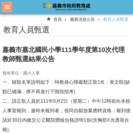
跳到主要內容區塊
:::
:::
進
首頁
最新消息公告
教育人員甄選
階
搜
教育人員甄選
尋
嘉義市嘉北國民小學111學年度第10次代理
教
教師甄選結果公告
育
處
發布單位：國小人事
概
況
一、錄取名單說明如下：特教身心障礙類正取1名：黃文暄(缺
教
額已補滿，將不再進行下階段招考)
育
二、請正取人員於111年8月2日（星期二）中午12時前向本校
處
各
人事室報到，逾時未報到者，視同自願放棄應聘資格；報到後
單
請於30日內繳交公立醫院體檢合格證明1份(含胸部X光透視合
位
格)。