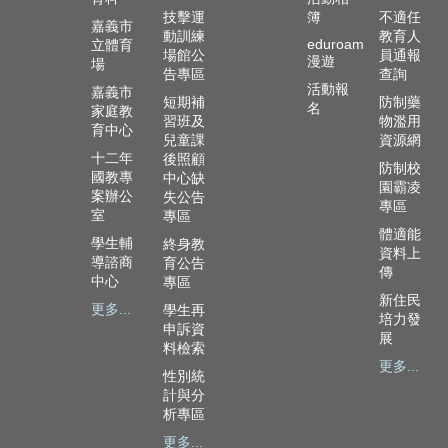
政
技擊運
簿
不適任
資
嘉義市
動訓練
教育人
eduroam
立體育
源
場館公
員通報
漫遊
場
服
告專區
查詢
務
活動報
嘉義市
短期補
防制藥
名
家庭教
習班及
物濫用
教
育中心
兒童課
資源網
學
十二年
後照顧
資
防制校
國教專
中心缺
園霸凌
源
案辦公
失公告
專區
服
室
專區
務
體適能
學生輔
終身教
資料上
導諮商
育公告
技
傳
中心
專區
職
新住民
更多...
學生再
教
培力發
申訴資
育
展
料檢索
服
更多...
務
性別統
計與分
社
析專區
大
更多...