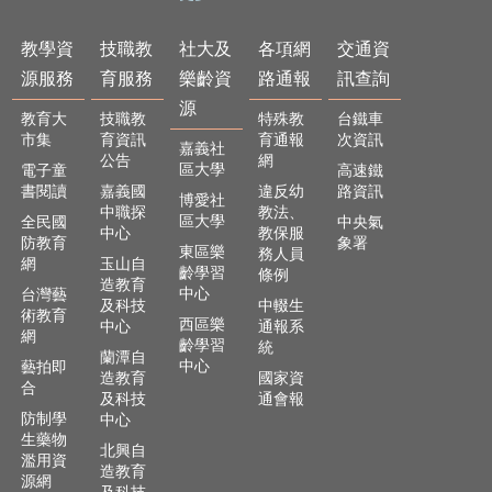
及
樂
教學資
技職教
社大及
各項網
交通資
齡
資
源服務
育服務
樂齡資
路通報
訊查詢
源
源
教育大
技職教
特殊教
台鐵車
市集
育資訊
育通報
次資訊
各
嘉義社
公告
網
項
區大學
電子童
高速鐵
網
書閱讀
嘉義國
違反幼
路資訊
博愛社
路
中職探
教法、
區大學
全民國
中央氣
通
中心
教保服
防教育
象署
東區樂
務人員
報
網
玉山自
齡學習
條例
造教育
中心
台灣藝
交
及科技
中輟生
術教育
通
西區樂
中心
通報系
網
資
齡學習
統
蘭潭自
中心
訊
藝拍即
造教育
國家資
合
查
及科技
通會報
詢
防制學
中心
生藥物
北興自
濫用資
回
造教育
源網
首