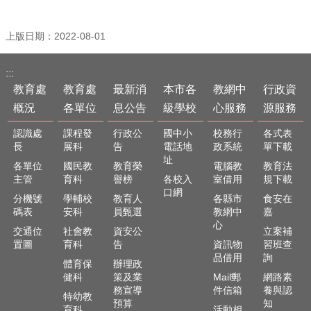
最
新
消
上版日期：2022-08-01
息
公
:::
告
教育處
教育處
最新消
本市各
教網中
行政資
本
概況
各單位
息公告
級學校
心服務
源服務
市
各
認識處
課程發
行政公
國中小
校務行
各式表
級
長
展科
告
電話地
政系統
單下載
學
址
各單位
國民教
教育榮
電腦教
教育法
校
主管
育科
譽榜
各校入
室借用
規下載
口網
分機號
學輔校
教育人
各縣市
食安在
教
碼表
安科
員甄選
教網中
嘉
網
心
中
交通位
社會教
資安公
立案補
心
置圖
育科
告
資訊物
習班查
品借用
詢
服
體育保
辦理政
務
健科
策及業
Mail郵
網路素
務宣導
件信箱
養與認
特幼教
行
預算
知
育科
活動相