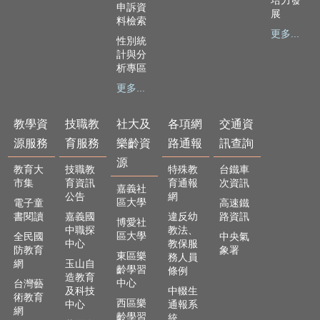
培力發
及
申訴資
展
樂
料檢索
更多...
齡
性別統
資
計與分
源
析專區
更多...
各
項
網
教學資
技職教
社大及
各項網
交通資
路
源服務
育服務
樂齡資
路通報
訊查詢
通
源
報
教育大
技職教
特殊教
台鐵車
市集
育資訊
育通報
次資訊
嘉義社
交
公告
網
區大學
電子童
高速鐵
通
書閱讀
嘉義國
違反幼
路資訊
博愛社
資
中職探
教法、
區大學
全民國
中央氣
訊
中心
教保服
防教育
象署
查
東區樂
務人員
網
玉山自
詢
齡學習
條例
造教育
中心
台灣藝
及科技
中輟生
術教育
回
西區樂
中心
通報系
網
首
齡學習
統