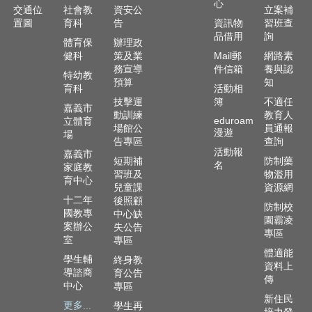
政
心
交通位
社會教
資安公
立案補
資
置圖
育科
告
資訊物
習班查
源
品借用
詢
體育保
辦理政
服
健科
策及業
Mail郵
網路素
務
務宣導
件信箱
養與認
特幼教
預算
知
教
育科
活動相
技擊運
簿
不適任
學
嘉義市
動訓練
教育人
資
eduroam
立體育
場館公
員通報
源
漫遊
場
告專區
查詢
服
活動報
嘉義市
務
短期補
防制藥
名
家庭教
習班及
物濫用
育中心
技
兒童課
資源網
十二年
後照顧
職
防制校
國教專
中心缺
教
園霸凌
案辦公
失公告
育
專區
室
專區
服
體適能
學生輔
終身教
務
資料上
導諮商
育公告
傳
中心
專區
社
新住民
大
更多...
學生再