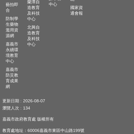
蘭潭自
中心
頁
藝拍即
造教育
國家資
合
及科技
通會報
嘉
防制學
中心
義
生藥物
北興自
市
濫用資
造教育
政
源網
及科技
府
嘉義市
中心
永續環
網
境教育
站
中心
導
嘉義市
覽
防災教
育成果
訂
網
閱
RSS
更新日期
2026-08-07
站
瀏覽人次
134
內
搜
嘉義市政府教育處 版權所有
尋
教育處地址：60006嘉義市東區中山路199號