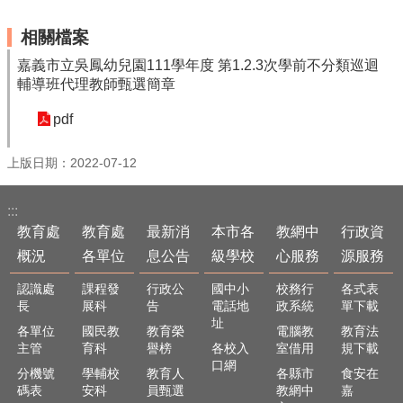
最
新
相關檔案
消
息
嘉義市立吳鳳幼兒園111學年度 第1.2.3次學前不分類巡迴
公
輔導班代理教師甄選簡章
告
pdf
本
市
上版日期：2022-07-12
各
級
學
:::
校
教育處
教育處
最新消
本市各
教網中
行政資
概況
各單位
息公告
級學校
心服務
源服務
教
網
認識處
課程發
行政公
國中小
校務行
各式表
中
長
展科
告
電話地
政系統
單下載
心
址
各單位
國民教
教育榮
電腦教
教育法
服
主管
育科
譽榜
各校入
室借用
規下載
務
口網
分機號
學輔校
教育人
各縣市
食安在
行
碼表
安科
員甄選
教網中
嘉