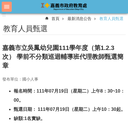
跳到主要內容區塊
:::
:::
進
首頁
最新消息公告
教育人員甄選
階
搜
教育人員甄選
尋
嘉義市立吳鳳幼兒園111學年度（第1.2.3
教
次） 學前不分類巡迴輔導班代理教師甄選簡
育
章
處
概
況
發布單位：國小人事
教
報名時間：111年07月19日（星期二）上午8：30~10：
育
處
00。
各
甄選日期： 111年07月19日（星期二）上午10：30起。
單
位
缺額:1名實缺。