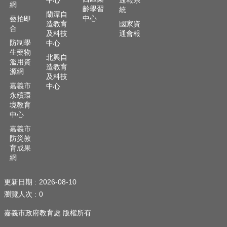
中心
通報系
網
頁
齡學習
統
蘭潭自
中心
藝拍即
造教育
國家資
嘉
合
及科技
通會報
義
防制學
中心
市
生藥物
北興自
政
濫用資
造教育
府
源網
及科技
嘉義市
中心
網
永續環
站
境教育
導
中心
覽
嘉義市
防災教
訂
育成果
閱
網
RSS
站
更新日期
2026-08-10
內
瀏覽人次
0
搜
尋
嘉義市政府教育處 版權所有