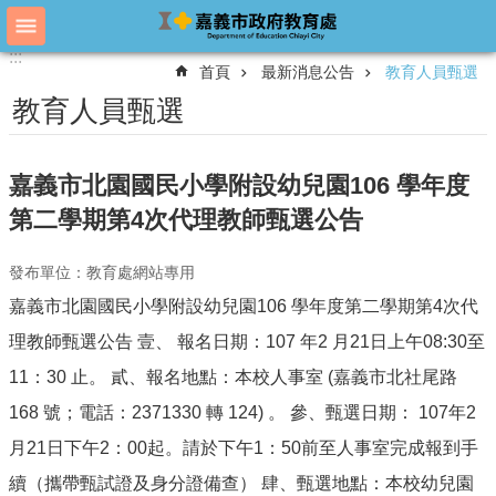
跳到主要內容區塊
:::
:::
進
首頁
最新消息公告
教育人員甄選
階
搜
教育人員甄選
尋
嘉義市北園國民小學附設幼兒園106 學年度
教
第二學期第4次代理教師甄選公告
育
處
發布單位：教育處網站專用
概
況
嘉義市北園國民小學附設幼兒園106 學年度第二學期第4次代
教
理教師甄選公告 壹、 報名日期：107 年2 月21日上午08:30至
育
11：30 止。 貳、報名地點：本校人事室 (嘉義市北社尾路
處
各
168 號；電話：2371330 轉 124) 。 參、甄選日期： 107年2
單
月21日下午2：00起。請於下午1：50前至人事室完成報到手
位
續（攜帶甄試證及身分證備查） 肆、甄選地點：本校幼兒園