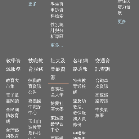
新住民
及
更多...
學生再
培力發
樂
申訴資
展
齡
料檢索
資
更多...
性別統
源
計與分
析專區
各
更多...
項
網
路
教學資
技職教
社大及
各項網
交通資
通
源服務
育服務
樂齡資
路通報
訊查詢
報
源
教育大
技職教
特殊教
台鐵車
交
市集
育資訊
育通報
次資訊
嘉義社
通
公告
網
區大學
電子童
高速鐵
資
書閱讀
嘉義國
違反幼
路資訊
博愛社
訊
中職探
教法、
區大學
全民國
中央氣
查
中心
教保服
防教育
象署
詢
東區樂
務人員
網
玉山自
齡學習
條例
造教育
中心
台灣藝
回
及科技
中輟生
術教育
首
西區樂