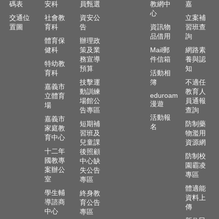
政
碼表
安科
員甄選
教網中
嘉
資
心
交通位
社會教
資安公
立案補
源
置圖
育科
告
資訊物
習班查
服
品借用
詢
體育保
辦理政
務
健科
策及業
Mail郵
網路素
務宣導
件信箱
養與認
教
特幼教
預算
知
學
育科
活動相
資
技擊運
簿
不適任
嘉義市
動訓練
教育人
源
eduroam
立體育
場館公
員通報
服
漫遊
場
告專區
查詢
務
活動報
嘉義市
短期補
防制藥
名
家庭教
技
習班及
物濫用
育中心
職
兒童課
資源網
十二年
後照顧
教
防制校
國教專
中心缺
育
園霸凌
案辦公
失公告
服
專區
室
專區
務
體適能
學生輔
終身教
資料上
社
導諮商
育公告
傳
中心
大
專區