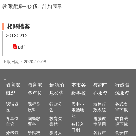
最
教保資源中心 伍、詳如簡章
新
消
息
相關檔案
公
告
20180212
本
pdf
市
各
上版日期：2020-10-08
級
學
校
:::
教育處
教育處
最新消
本市各
教網中
行政資
教
概況
各單位
息公告
級學校
心服務
源服務
網
中
認識處
課程發
行政公
國中小
校務行
各式表
心
長
展科
告
電話地
政系統
單下載
服
址
各單位
國民教
教育榮
電腦教
教育法
務
主管
育科
譽榜
各校入
室借用
規下載
口網
行
分機號
學輔校
教育人
各縣市
食安在