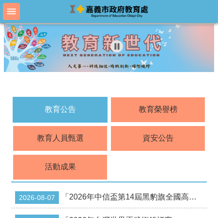
跳到主要內容區塊
:::
:::
進
階
搜
尋
教
育
教育公告
教育榮譽榜
處
概
況
教育人員甄選
資安公告
教
育
活動成果
處
各
單
「2026年中信盃第14屆黑豹旗全國高中棒球大賽」。
2026-08-07
位