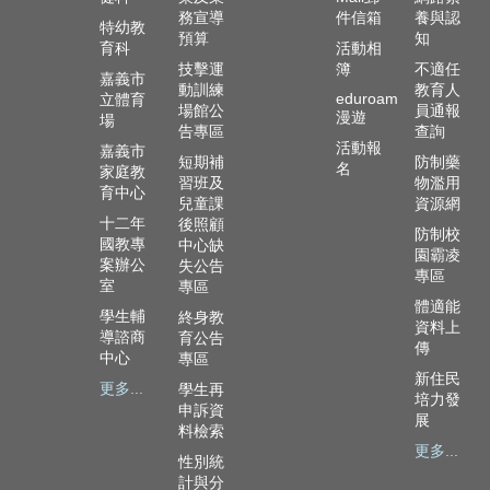
務宣導
件信箱
養與認
特幼教
預算
知
育科
活動相
技擊運
簿
不適任
嘉義市
動訓練
教育人
eduroam
立體育
場館公
員通報
漫遊
場
告專區
查詢
活動報
嘉義市
短期補
防制藥
名
家庭教
習班及
物濫用
育中心
兒童課
資源網
十二年
後照顧
防制校
國教專
中心缺
園霸凌
案辦公
失公告
專區
室
專區
體適能
學生輔
終身教
資料上
導諮商
育公告
傳
中心
專區
新住民
更多...
學生再
培力發
申訴資
展
料檢索
更多...
性別統
計與分