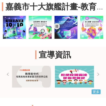
及
嘉義市十大旗艦計畫-教育新世代
樂
齡
資
源
各
項
網
路
通
宣導資訊
報
交
通
資
訊
查
詢
更多
回
首