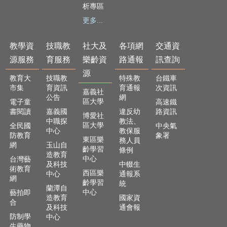
析專區
更多...
教學資
技職教
社大及
各項網
交通資
源服務
育服務
樂齡資
路通報
訊查詢
源
教育大
技職教
特殊教
台鐵車
市集
育資訊
育通報
次資訊
嘉義社
公告
網
區大學
電子童
高速鐵
書閱讀
嘉義國
違反幼
路資訊
博愛社
中職探
教法、
區大學
全民國
中央氣
中心
教保服
防教育
象署
東區樂
務人員
網
玉山自
齡學習
條例
造教育
中心
台灣藝
及科技
中輟生
術教育
西區樂
中心
通報系
網
齡學習
統
蘭潭自
中心
藝拍即
造教育
國家資
合
及科技
通會報
防制學
中心
生藥物