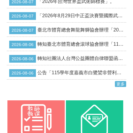
最
「2026年台灣世界盃武術錦標賽」。
2026-08-07
新
消
「2026年8月29日中正盃決賽暨國際武英盃武術精英錦標賽」。
2026-08-07
息
公
臺北市體育總會舞龍舞獅協會辦理「2026全國聖母盃舞龍舞獅錦標賽」。
2026-08-07
告
本
轉知臺北市體育總會滾球協會辦理「115年臺北市中正盃法式滾球錦標賽」競賽活動，請踴躍報名參加。
2026-08-06
市
各
轉知社團法人台灣公益團體自律聯盟函轉「金融基礎教育教材」推廣工作坊規劃案相關資訊
2026-08-06
級
學
公告「115學年度嘉義市白鷺鷥非營利幼兒園第二次招生簡章」
2026-08-06
校
更多
教
網
中
心
服
務
行