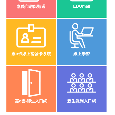
政
EDUmail
嘉義市教師甄選
資
源
服
務
教
學
資
源
嘉e卡線上補發卡系統
線上學習
服
務
技
職
教
育
服
務
嘉e雲-師生入口網
新生報到入口網
社
大