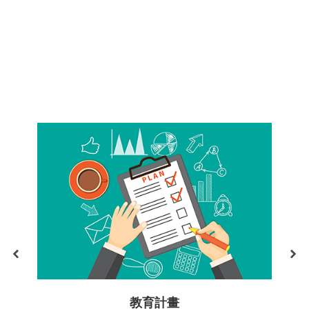
隱
私
權
政
策
網
站
安
全
政
策
教育計畫