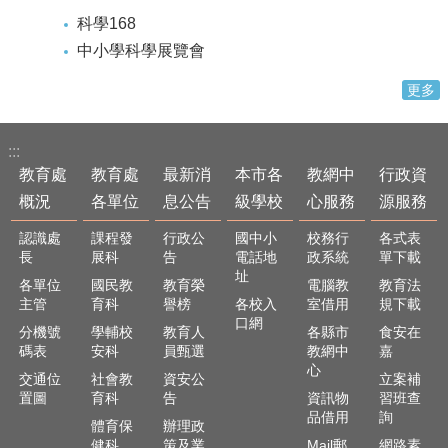
科學168
中小學科學展覽會
更多
:::
教育處
教育處
最新消
本市各
教網中
行政資
概況
各單位
息公告
級學校
心服務
源服務
認識處
課程發
行政公
國中小
校務行
各式表
長
展科
告
電話地
政系統
單下載
址
各單位
國民教
教育榮
電腦教
教育法
主管
育科
譽榜
各校入
室借用
規下載
口網
分機號
學輔校
教育人
各縣市
食安在
碼表
安科
員甄選
教網中
嘉
心
交通位
社會教
資安公
立案補
置圖
育科
告
資訊物
習班查
品借用
詢
體育保
辦理政
健科
策及業
Mail郵
網路素