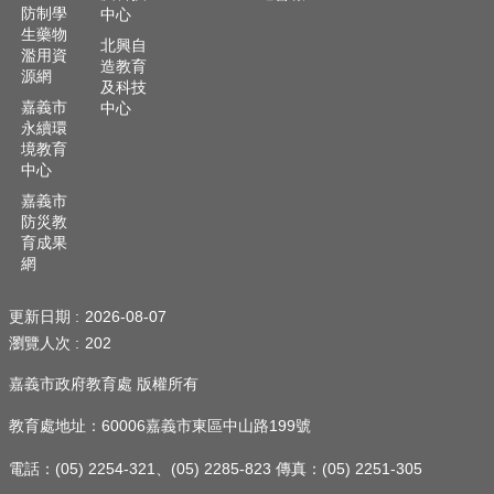
防制學
中心
頁
生藥物
北興自
濫用資
嘉
造教育
源網
義
及科技
市
嘉義市
中心
政
永續環
境教育
府
中心
網
嘉義市
站
防災教
導
育成果
覽
網
訂
更新日期
2026-08-07
閱
瀏覽人次
202
RSS
嘉義市政府教育處 版權所有
站
內
教育處地址：60006嘉義市東區中山路199號
搜
尋
電話：(05) 2254-321、(05) 2285-823 傳真：(05) 2251-305