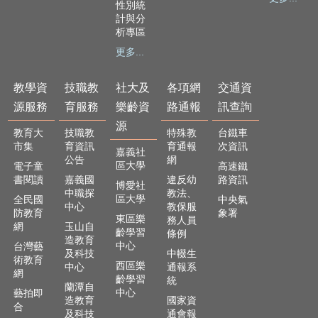
及
性別統
計與分
樂
析專區
齡
資
更多...
源
教學資
技職教
社大及
各項網
交通資
各
項
源服務
育服務
樂齡資
路通報
訊查詢
網
源
教育大
技職教
特殊教
台鐵車
路
市集
育資訊
育通報
次資訊
通
嘉義社
公告
網
報
區大學
電子童
高速鐵
書閱讀
嘉義國
違反幼
路資訊
博愛社
交
中職探
教法、
區大學
全民國
中央氣
中心
教保服
通
防教育
象署
東區樂
務人員
資
網
玉山自
齡學習
條例
訊
造教育
中心
台灣藝
查
及科技
中輟生
術教育
西區樂
詢
中心
通報系
網
齡學習
統
蘭潭自
中心
藝拍即
回
造教育
國家資
合
首
及科技
通會報