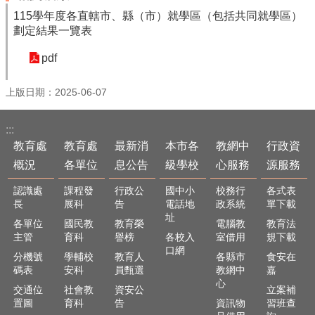
最
115學年度各直轄市、縣（市）就學區（包括共同就學區）
新
劃定結果一覽表
消
息
pdf
公
告
上版日期：2025-06-07
本
市
:::
各
教育處
教育處
最新消
本市各
教網中
行政資
級
學
概況
各單位
息公告
級學校
心服務
源服務
校
認識處
課程發
行政公
國中小
校務行
各式表
教
長
展科
告
電話地
政系統
單下載
網
址
各單位
國民教
教育榮
電腦教
教育法
中
主管
育科
譽榜
各校入
室借用
規下載
心
口網
分機號
學輔校
教育人
各縣市
食安在
服
碼表
安科
員甄選
教網中
嘉
務
心
交通位
社會教
資安公
立案補
行
置圖
育科
告
資訊物
習班查