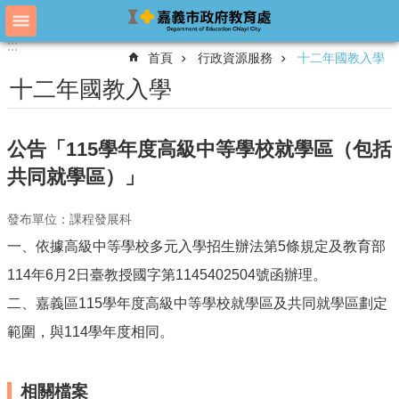
跳到主要內容區塊
:::
:::
進
首頁
行政資源服務
十二年國教入學
階
搜
十二年國教入學
尋
公告「115學年度高級中等學校就學區（包括
教
共同就學區）」
育
處
發布單位：課程發展科
概
況
一、依據高級中等學校多元入學招生辦法第5條規定及教育部
教
114年6月2日臺教授國字第1145402504號函辦理。
育
二、嘉義區115學年度高級中等學校就學區及共同就學區劃定
處
各
範圍，與114學年度相同。
單
位
相關檔案