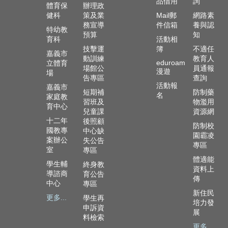
品借用
詢
政
體育保
辦理政
資
健科
策及業
Mail郵
網路素
源
務宣導
件信箱
養與認
特幼教
服
預算
知
育科
活動相
務
技擊運
簿
不適任
嘉義市
動訓練
教育人
eduroam
立體育
教
場館公
員通報
漫遊
場
學
告專區
查詢
資
活動報
嘉義市
短期補
防制藥
名
源
家庭教
習班及
物濫用
育中心
服
兒童課
資源網
務
十二年
後照顧
防制校
國教專
中心缺
園霸凌
技
案辦公
失公告
專區
職
室
專區
教
體適能
學生輔
終身教
育
資料上
導諮商
育公告
傳
服
中心
專區
務
新住民
更多...
學生再
培力發
申訴資
社
展
料檢索
大
更多...