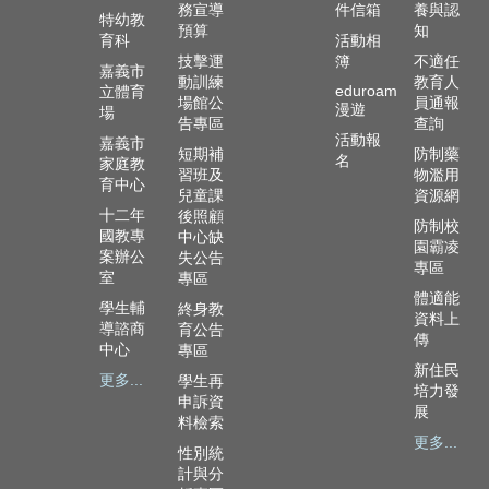
政
務宣導
件信箱
養與認
特幼教
資
預算
知
育科
活動相
源
技擊運
簿
不適任
嘉義市
服
動訓練
教育人
eduroam
立體育
務
場館公
員通報
漫遊
場
告專區
查詢
教
活動報
嘉義市
短期補
防制藥
學
名
家庭教
習班及
物濫用
資
育中心
兒童課
資源網
源
十二年
後照顧
防制校
服
國教專
中心缺
園霸凌
務
案辦公
失公告
專區
室
專區
技
體適能
學生輔
終身教
職
資料上
導諮商
育公告
教
傳
中心
專區
育
新住民
更多...
學生再
服
培力發
申訴資
務
展
料檢索
更多...
社
性別統
大
計與分