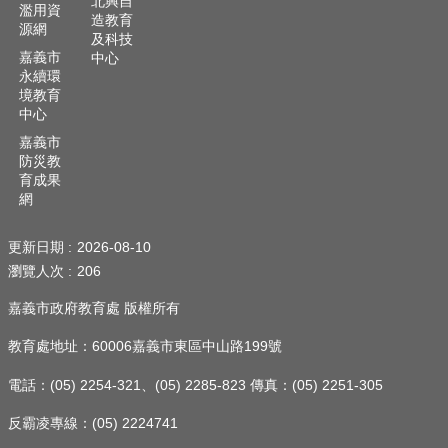
北興自
濫用資
頁
造教育
源網
及科技
嘉
嘉義市
中心
義
永續環
市
境教育
中心
政
府
嘉義市
防災教
網
育成果
站
網
導
覽
更新日期
2026-08-10
瀏覽人次
206
訂
閱
嘉義市政府教育處 版權所有
RSS
教育處地址：60006嘉義市東區中山路199號
站
內
電話：(05) 2254-321、(05) 2285-823 傳真：(05) 2251-305
搜
尋
反霸凌專線：(05) 2224741