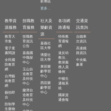
析專區
及
樂
更多...
齡
資
教學資
技職教
社大及
各項網
交通資
源
源服務
育服務
樂齡資
路通報
訊查詢
各
源
教育大
技職教
特殊教
台鐵車
項
市集
育資訊
育通報
次資訊
網
嘉義社
公告
網
路
區大學
電子童
高速鐵
通
書閱讀
嘉義國
違反幼
路資訊
博愛社
中職探
教法、
報
區大學
全民國
中央氣
中心
教保服
防教育
象署
東區樂
務人員
交
網
玉山自
齡學習
條例
通
造教育
中心
台灣藝
資
及科技
中輟生
術教育
訊
西區樂
中心
通報系
網
齡學習
查
統
蘭潭自
中心
藝拍即
詢
造教育
國家資
合
及科技
通會報
防制學
回
中心
生藥物
首