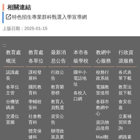
最
相關連結
新
消
特色招生專業群科甄選入學宣導網
息
公
上版日期：2025-01-15
告
:::
本
市
教育處
教育處
最新消
本市各
教網中
行政資
各
概況
各單位
息公告
級學校
心服務
源服務
級
學
認識處
課程發
行政公
國中小
校務行
各式表
校
長
展科
告
電話地
政系統
單下載
址
各單位
國民教
教育榮
電腦教
教育法
教
主管
育科
譽榜
各校入
室借用
規下載
網
口網
分機號
學輔校
教育人
各縣市
食安在
中
碼表
安科
員甄選
教網中
嘉
心
心
服
交通位
社會教
資安公
立案補
置圖
育科
告
資訊物
習班查
務
品借用
詢
體育保
辦理政
行
健科
策及業
Mail郵
網路素