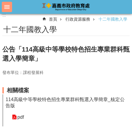
跳到主要內容區塊
:::
:::
進
首頁
行政資源服務
十二年國教入學
階
搜
十二年國教入學
尋
公告「114高級中等學校特色招生專業群科甄
教
選入學簡章」
育
處
發布單位：課程發展科
概
況
相關檔案
教
育
114高級中等學校特色招生專業群科甄選入學簡章_核定公
處
告版
各
單
pdf
位