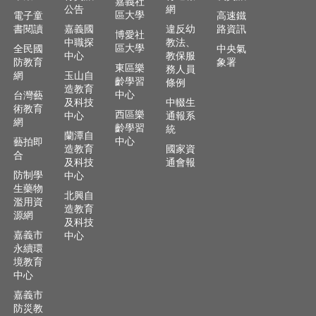
嘉義社
公告
網
區大學
電子童
高速鐵
書閱讀
嘉義國
違反幼
路資訊
博愛社
中職探
教法、
區大學
全民國
中央氣
中心
教保服
防教育
象署
東區樂
務人員
網
玉山自
齡學習
條例
造教育
中心
台灣藝
及科技
中輟生
術教育
西區樂
中心
通報系
網
齡學習
統
蘭潭自
中心
藝拍即
造教育
國家資
合
及科技
通會報
防制學
中心
生藥物
北興自
濫用資
造教育
源網
及科技
嘉義市
中心
永續環
境教育
中心
嘉義市
防災教