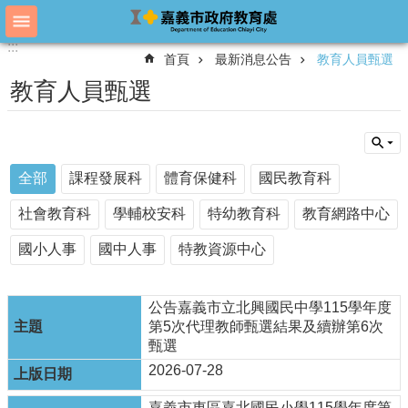
跳到主要內容區塊
:::
:::
進
首頁
最新消息公告
教育人員甄選
階
搜
教育人員甄選
尋
教
全部
課程發展科
體育保健科
國民教育科
育
處
社會教育科
學輔校安科
特幼教育科
教育網路中心
概
況
國小人事
國中人事
特教資源中心
教
育
公告嘉義市立北興國民中學115學年度
處
第5次代理教師甄選結果及續辦第6次
各
甄選
單
2026-07-28
位
嘉義市東區嘉北國民小學115學年度第