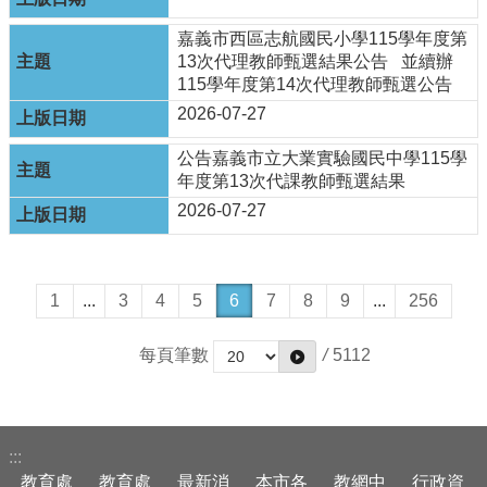
隱
私
嘉義市西區志航國民小學115學年度第
權
13次代理教師甄選結果公告 並續辦
政
115學年度第14次代理教師甄選公告
策
2026-07-27
網
公告嘉義市立大業實驗國民中學115學
站
年度第13次代課教師甄選結果
安
2026-07-27
全
政
策
1
...
3
4
5
6
7
8
9
...
256
每頁筆數
/
5112
:::
教育處
教育處
最新消
本市各
教網中
行政資