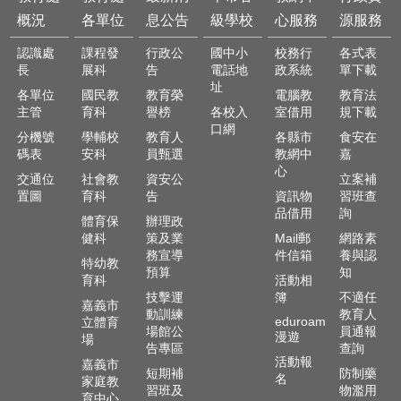
概況
各單位
息公告
級學校
心服務
源服務
認識處
課程發
行政公
國中小
校務行
各式表
長
展科
告
電話地
政系統
單下載
址
各單位
國民教
教育榮
電腦教
教育法
主管
育科
譽榜
各校入
室借用
規下載
口網
分機號
學輔校
教育人
各縣市
食安在
碼表
安科
員甄選
教網中
嘉
心
交通位
社會教
資安公
立案補
置圖
育科
告
資訊物
習班查
品借用
詢
體育保
辦理政
健科
策及業
Mail郵
網路素
務宣導
件信箱
養與認
特幼教
預算
知
育科
活動相
技擊運
簿
不適任
嘉義市
動訓練
教育人
eduroam
立體育
場館公
員通報
漫遊
場
告專區
查詢
活動報
嘉義市
短期補
防制藥
名
家庭教
習班及
物濫用
育中心