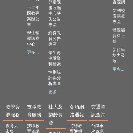
兒童課
資源網
十二年
後照顧
防制校
國教專
中心缺
園霸凌
案辦公
失公告
專區
室
專區
體適能
學生輔
終身教
資料上
導諮商
育公告
傳
中心
專區
新住民
更多...
學生再
培力發
申訴資
展
料檢索
更多...
性別統
計與分
析專區
更多...
教學資
技職教
社大及
各項網
交通資
源服務
育服務
樂齡資
路通報
訊查詢
源
教育大
技職教
特殊教
台鐵車
市集
育資訊
育通報
次資訊