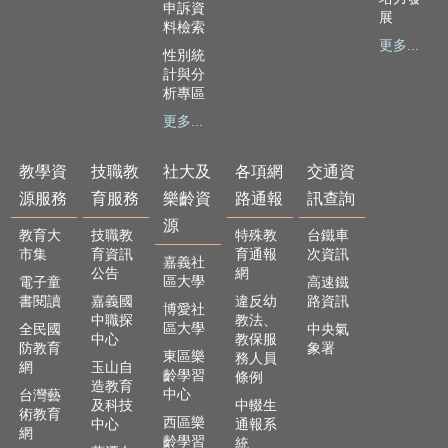
申訴資
展
料檢索
更多...
性別統
計與分
析專區
更多...
教學資
技職教
社大及
各項網
交通資
源服務
育服務
樂齡資
路通報
訊查詢
源
教育大
技職教
特殊教
台鐵車
市集
育資訊
育通報
次資訊
嘉義社
公告
網
區大學
電子童
高速鐵
書閱讀
嘉義國
違反幼
路資訊
博愛社
中職探
教法、
區大學
全民國
中央氣
中心
教保服
防教育
象署
東區樂
務人員
網
玉山自
齡學習
條例
造教育
中心
台灣藝
及科技
中輟生
術教育
西區樂
中心
通報系
網
齡學習
統