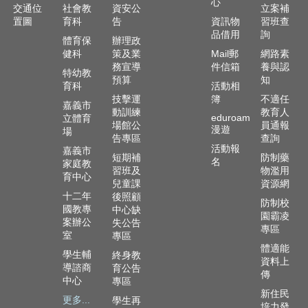
心
交通位
社會教
資安公
立案補
置圖
育科
告
資訊物
習班查
品借用
詢
體育保
辦理政
健科
策及業
Mail郵
網路素
務宣導
件信箱
養與認
特幼教
預算
知
育科
活動相
技擊運
簿
不適任
嘉義市
動訓練
教育人
eduroam
立體育
場館公
員通報
漫遊
場
告專區
查詢
活動報
嘉義市
短期補
防制藥
名
家庭教
習班及
物濫用
育中心
兒童課
資源網
十二年
後照顧
防制校
國教專
中心缺
園霸凌
案辦公
失公告
專區
室
專區
體適能
學生輔
終身教
資料上
導諮商
育公告
傳
中心
專區
新住民
更多...
學生再
培力發