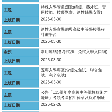
最
新
特殊入學管道(運動績優、藝才班、實
消
用技能、技優甄審、適性輔導安置)
息
2026-03-30
公
告
適性入學宣導網與高級中等學校課程
計畫平台
本
2026-03-30
市
各
常用連結(會考試務、免試入學入口網)
級
學
2026-03-30
校
五專入學專區(含優先免試、聯合免
教
試、完全免試)
網
2026-03-30
中
心
公告「115學年度高級中等學校藝術才
服
能班」各類各區招生簡章及報名網址
務
2026-02-26
行