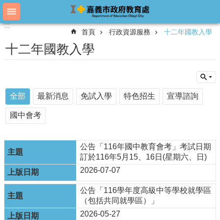
跳到主要內容區塊
:::
:::
進
首頁
行政資源服務
十二年國教入學
階
搜
十二年國教入學
尋
教
全部
最新消息
免試入學
特色招生
宣導諮詢
育
處
國中會考
概
況
公告「116年國中教育會考」考試日期
教
訂於116年5月15、16日(星期六、日)
育
2026-07-07
處
各
公告「116學年度高級中等學校就學區
單
（包括共同就學區）」
位
2026-05-27