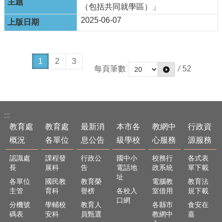
隱
（包括共同就學區）」
私
2025-06-07
權
政
策
1
2
3
網
每頁筆數
/
52
站
安
全
政
:::
策
教育處
教育處
最新消
本市各
教網中
行政資
概況
各單位
息公告
級學校
心服務
源服務
認識處
課程發
行政公
國中小
校務行
各式表
長
展科
告
電話地
政系統
單下載
址
各單位
國民教
教育榮
電腦教
教育法
主管
育科
譽榜
各校入
室借用
規下載
口網
分機號
學輔校
教育人
各縣市
食安在
碼表
安科
員甄選
教網中
嘉