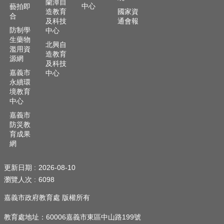
蘭潭自
中心
藝拍即
造教育
國家資
合
及科技
通會報
防制學
中心
生藥物
北興自
濫用資
造教育
源網
及科技
嘉義市
中心
永續環
境教育
中心
嘉義市
防災教
育成果
網
更新日期
2026-08-10
瀏覽人次
6098
嘉義市政府教育處 版權所有
教育處地址：60006嘉義市東區中山路199號