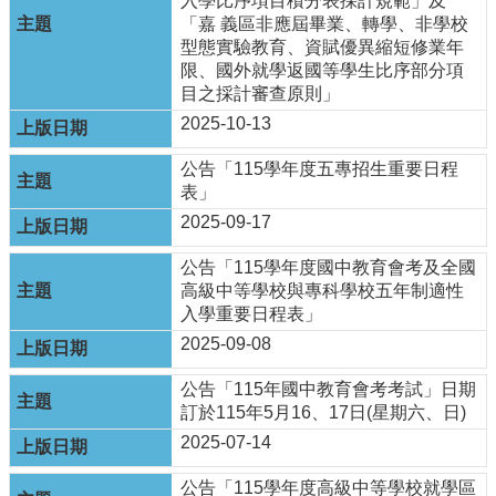
入學比序項目積分表採計規範」及
頁
「嘉 義區非應屆畢業、轉學、非學校
型態實驗教育、資賦優異縮短修業年
嘉
限、國外就學返國等學生比序部分項
義
目之採計審查原則」
市
2025-10-13
政
府
公告「115學年度五專招生重要日程
表」
網
站
2025-09-17
導
覽
公告「115學年度國中教育會考及全國
高級中等學校與專科學校五年制適性
訂
入學重要日程表」
閱
2025-09-08
RSS
公告「115年國中教育會考考試」日期
站
訂於115年5月16、17日(星期六、日)
內
搜
2025-07-14
尋
公告「115學年度高級中等學校就學區